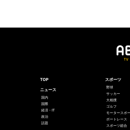
TOP
スポーツ
野球
ニュース
サッカー
国内
大相撲
国際
ゴルフ
経済・IT
モータースポ
政治
ボートレース
話題
スポーツ総合