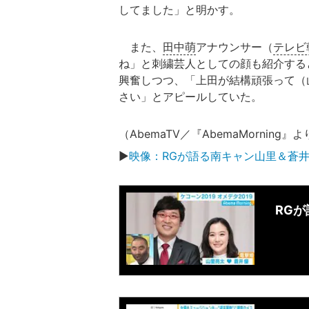
してました」と明かす。
また、
田中萌
アナウンサー（
テレビ
ね」と刺繍芸人としての顔も紹介する
興奮しつつ、「上田が結構頑張って（
さい」とアピールしていた。
（AbemaTV／『AbemaMorning』
▶
映像：RGが語る南キャン山里＆蒼
RG