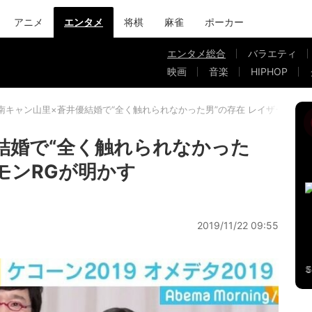
アニメ
エンタメ
将棋
麻雀
ポーカー
エンタメ総合
バラエティ
映画
音楽
HIPHOP
南キャン山里×蒼井優結婚で“全く触れられなかった男”の存在 レイザーラモン
結婚で“全く触れられなかった
モンRGが明かす
2019/11/22 09:55