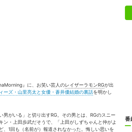
aMorning』に、お笑い芸人の
レイザーラモンRG
が出
ィーズ・山里亮太と女優・蒼井優結婚の裏話
を明かし
男がいる」と切り出すRG。その男とは、RGのスニー
番
キン・上田歩武だそうで、「上田がしずちゃんと仲がよ
ど、1回も（名前が）報道されなかった。悔しい思いを