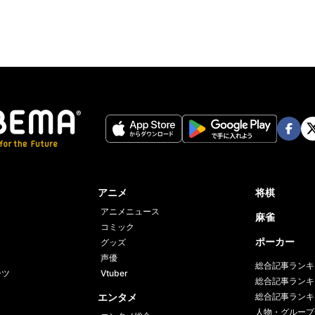
Face
Twi
book
er
アニメ
将棋
アニメニュース
麻雀
コミック
ポーカー
グッズ
声優
総合記事ランキ
ーツ
Vtuber
総合記事ランキ
エンタメ
総合記事ランキ
人物・グループ