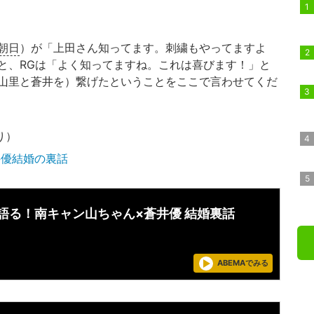
朝日
）が「上田さん知ってます。刺繍もやってますよ
と、RGは「よく知ってますね。これは喜びます！」と
山里と蒼井を）繋げたということをここで言わせてくだ
より）
井優結婚の裏話
が語る！南キャン山ちゃん×蒼井優 結婚裏話
ABEMAでみる