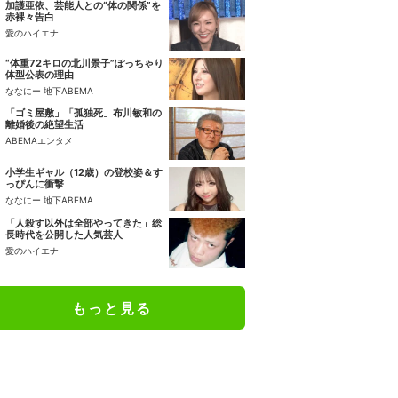
加護亜依、芸能人との“体の関係”を
赤裸々告白
愛のハイエナ
“体重72キロの北川景子”ぽっちゃり
体型公表の理由
ななにー 地下ABEMA
「ゴミ屋敷」「孤独死」布川敏和の
離婚後の絶望生活
ABEMAエンタメ
小学生ギャル（12歳）の登校姿＆す
っぴんに衝撃
ななにー 地下ABEMA
「人殺す以外は全部やってきた」総
長時代を公開した人気芸人
愛のハイエナ
もっと見る