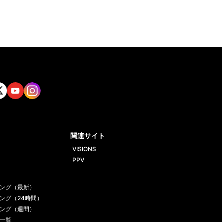
tt
Yout
Insta
ube
gram
関連サイト
VISIONS
PPV
ング（最新）
ング（24時間）
ング（週間）
一覧