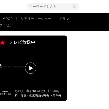
K-POP
リアリティーショー
ドラマ
グラビア
RGが明かす
テレビ放送中
あの頃、君を追いかけた【~8/9無
料！青春・恋愛映画が毎月入荷＆毎
週無料】