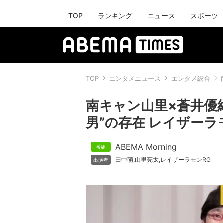
TOP
ランキング
ニュース
スポーツ
TOP
エンタメニュース
エンタメ総合
南キャン山里×蒼井優
男”の存在 レイザーラ
ABEMA Morning
田中萌
山里亮太
レイザーラモンRG
,
,