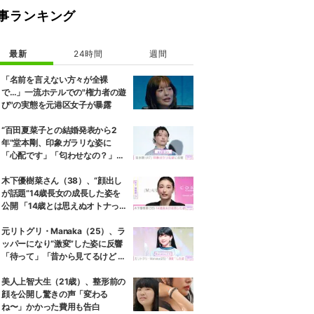
事ランキング
最新
24時間
週間
「名前を言えない方々が全裸
で…」一流ホテルでの"権力者の遊
び"の実態を元港区女子が暴露
“百田夏菜子との結婚発表から2
年”堂本剛、印象ガラリな姿に
「心配です」「匂わせなの？」な
どさまざまな声
木下優樹菜さん（38）、“顔出し
が話題”14歳長女の成長した姿を
公開 「14歳とは思えぬオトナっぽ
さ」「優樹菜ちゃんにそっくりす
ぎる」など反響
元リトグリ・Manaka（25）、ラ
ッパーになり“激変”した姿に反響
「待って」「昔から見てるけど 最
近ずっと可愛くなってる」
美人上智大生（21歳）、整形前の
顔を公開し驚きの声「変わる
ね〜」かかった費用も告白