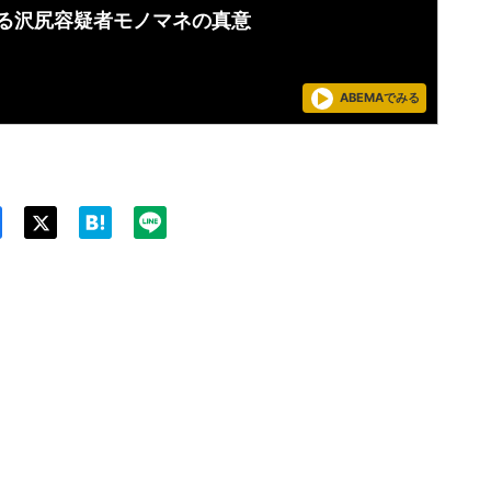
語る沢尻容疑者モノマネの真意
ABEMAでみる
Twit
ter