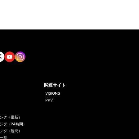
tt
Yout
Insta
ube
gram
関連サイト
VISIONS
PPV
ング（最新）
ング（24時間）
ング（週間）
一覧