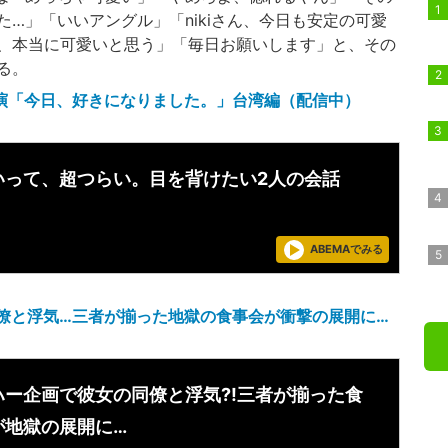
…」「いいアングル」「nikiさん、今日も安定の可愛
、本当に可愛いと思う」「毎日お願いします」と、その
る。
て出演「今日、好きになりました。」台湾編（配信中）
いって、超つらい。目を背けたい2人の会話
ABEMAでみる
の同僚と浮気…三者が揃った地獄の食事会が衝撃の展開に…
ハー企画で彼女の同僚と浮気?!三者が揃った食
が地獄の展開に…