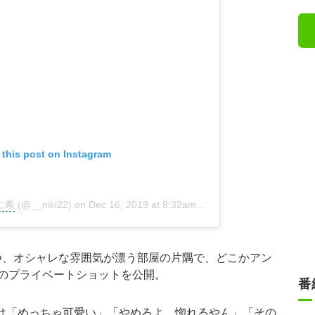
 this post on Instagram
羽仁希
(@__niki22) on
Dec 16, 2019 at 8:32am PST
つつ、オシャレな雰囲気が漂う部屋の片隅で、どこかアン
のプライベートショットを公開。
番
らは「めっちゃ可愛い」「やめろよ、惚れるやん」「その