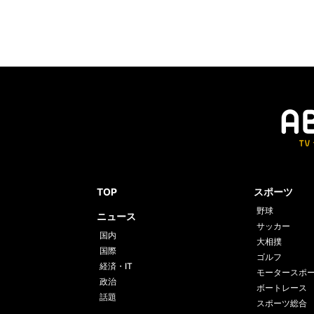
TOP
スポーツ
野球
ニュース
サッカー
国内
大相撲
国際
ゴルフ
経済・IT
モータースポ
政治
ボートレース
話題
スポーツ総合