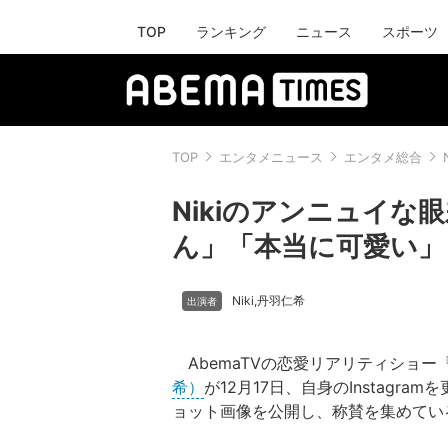
TOP
ランキング
ニュース
スポーツ
TOP
エンタメニュース
エンタメ総合
Nikiのアンニュイ
ん」「本当に可愛い」
Niki
丹羽仁希
,
AbemaTVの恋愛リアリティショー
希）
が12月17日、自身のInstag
ョット画像を公開し、称賛を集めてい