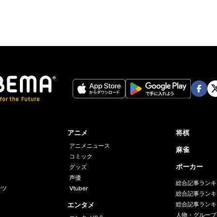
Face
Twi
book
er
アニメ
将棋
アニメニュース
麻雀
コミック
ポーカー
グッズ
声優
総合記事ランキ
ーツ
Vtuber
総合記事ランキ
エンタメ
総合記事ランキ
人物・グループ