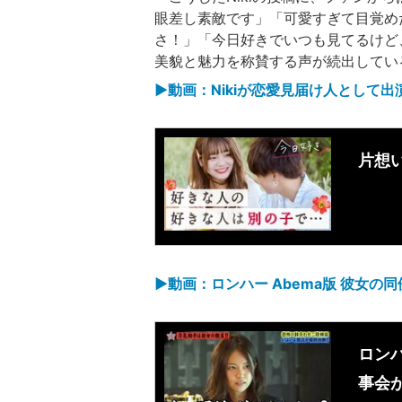
眼差し素敵です」「可愛すぎて目覚めた
さ！」「今日好きでいつも見てるけど
美貌と魅力を称賛する声が続出してい
▶︎動画：Nikiが恋愛見届け人とし
片想
▶︎動画：ロンハー Abema版 彼女
ロン
事会