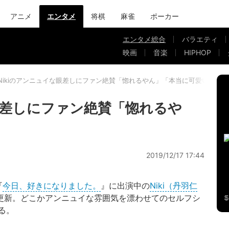
アニメ
エンタメ
将棋
麻雀
ポーカー
エンタメ総合
バラエティ
映画
音楽
HIPHOP
Nikiのアンニュイな眼差しにファン絶賛「惚れるやん」「本当に可愛い」
な眼差しにファン絶賛「惚れるや
2019/12/17 17:44
『
今日、好きになりました。
』に出演中の
Niki（丹羽仁
ramを更新。どこかアンニュイな雰囲気を漂わせてのセルフシ
る。