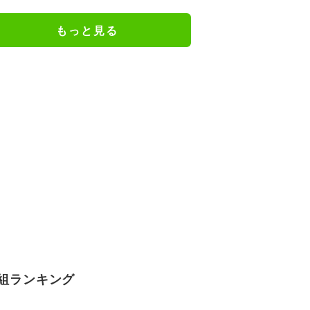
きの声「凛ちゃんがお母さん役を
やるようになったなんて」
もっと見る
組ランキング