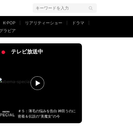
K-POP
リアリティーショー
ドラマ
グラビア
テレビ放送中
＃５：薄毛の悩みを告白 神田うのに
密着＆伝説の“美魔女”の今