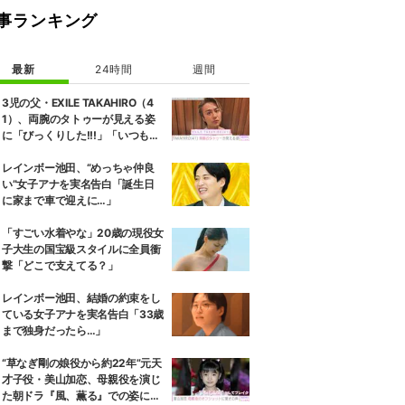
事ランキング
最新
24時間
週間
3児の父・EXILE TAKAHIRO（4
1）、両腕のタトゥーが見える姿
に「びっくりした!!!」「いつもと
また違ったTAKAHIROさん」など
の反響
レインボー池田、“めっちゃ仲良
い”女子アナを実名告白「誕生日
に家まで車で迎えに…」
「すごい水着やな」20歳の現役女
子大生の国宝級スタイルに全員衝
撃「どこで支えてる？」
レインボー池田、結婚の約束をし
ている女子アナを実名告白「33歳
まで独身だったら…」
“草なぎ剛の娘役から約22年”元天
才子役・美山加恋、母親役を演じ
た朝ドラ『風、薫る』での姿に驚