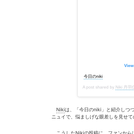
View
今日のniki
A post shared by
Niki 丹
Niki
は、「今日のniki」と紹介し
ニュイで、悩ましげな眼差しを見せて
こうしたNikiの投稿に、ファンか