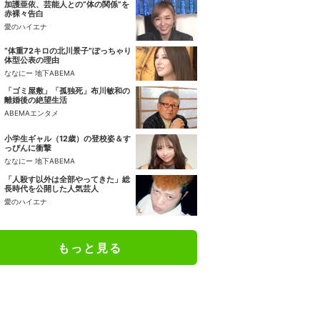
加護亜依、芸能人との“体の関係”を
赤裸々告白
愛のハイエナ
“体重72キロの北川景子”ぽっちゃり
体型公表の理由
ななにー 地下ABEMA
「ゴミ屋敷」「孤独死」布川敏和の
離婚後の絶望生活
ABEMAエンタメ
小学生ギャル（12歳）の登校姿＆す
っぴんに衝撃
ななにー 地下ABEMA
「人殺す以外は全部やってきた」総
長時代を公開した人気芸人
愛のハイエナ
もっと見る