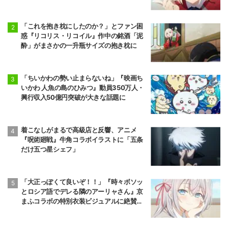
「これを抱き枕にしたのか？」とファン困
惑『リコリス・リコイル』作中の銘酒「泥
酔」がまさかの一升瓶サイズの抱き枕に
「ちいかわの勢い止まらないね」『映画ち
いかわ 人魚の島のひみつ』動員350万人・
興行収入50億円突破が大きな話題に
着こなしがまるで高級店と反響、アニメ
『呪術廻戦』牛角コラボイラストに「五条
だけ五つ星シェフ」
「大正っぽくて良いぞ！！」『時々ボソッ
とロシア語でデレる隣のアーリャさん』京
まふコラボの特別衣装ビジュアルに絶賛の
声