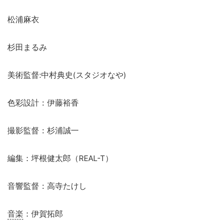
松浦麻衣
杉田まるみ
美術監督:中村典史(スタジオなや)
色彩設計：伊藤裕香
撮影監督：杉浦誠一
編集：坪根健太郎（REAL-T）
音響監督：高寺たけし
音楽
：伊賀拓郎