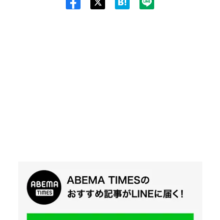
Twit
ter