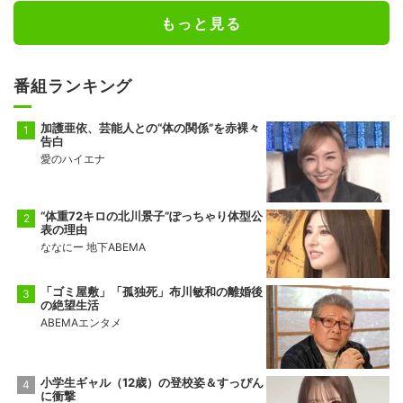
もっと見る
番組ランキング
加護亜依、芸能人との“体の関係”を赤裸々
告白
愛のハイエナ
“体重72キロの北川景子”ぽっちゃり体型公
表の理由
ななにー 地下ABEMA
「ゴミ屋敷」「孤独死」布川敏和の離婚後
の絶望生活
ABEMAエンタメ
小学生ギャル（12歳）の登校姿＆すっぴん
に衝撃