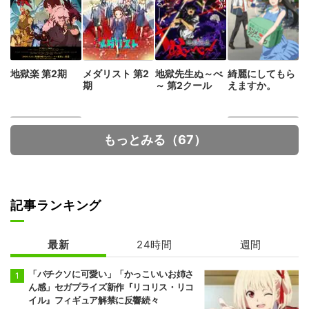
地獄楽 第2期
メダリスト 第2
地獄先生ぬ～べ
綺麗にしてもら
期
～ 第2クール
えますか。
もっとみる（67）
記事ランキング
死亡遊戯で飯を
ダーウィン事変
食う。
最新
24時間
週間
「バチクソに可愛い」「かっこいいお姉さ
ん感」セガプライズ新作『リコリス・リコ
イル』フィギュア解禁に反響続々