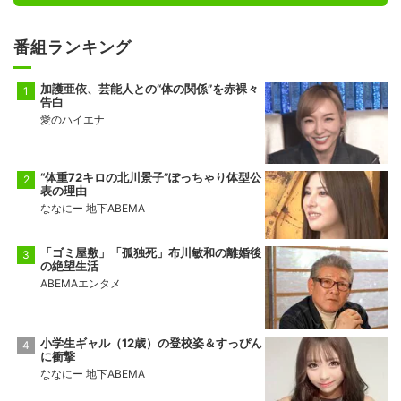
番組ランキング
加護亜依、芸能人との“体の関係”を赤裸々
告白
愛のハイエナ
“体重72キロの北川景子”ぽっちゃり体型公
表の理由
ななにー 地下ABEMA
「ゴミ屋敷」「孤独死」布川敏和の離婚後
の絶望生活
ABEMAエンタメ
小学生ギャル（12歳）の登校姿＆すっぴん
に衝撃
ななにー 地下ABEMA