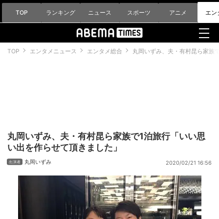
TOP
ランキング
ニュース
スポーツ
アニメ
エン
TOP
エンタメニュース
エンタメ総合
丸岡いずみ、夫・有村昆ら家族
丸岡いずみ、夫・有村昆ら家族で1泊旅行「いい思
い出を作らせて頂きました」
丸岡いずみ
2020/02/21 16:56