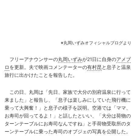
※丸岡いずみオフィシャルブログより
フリーアナウンサーの
丸岡いずみ
が21日に自身の
アメブ
ロ
を更新。夫で映画コメンテーターの
有村昆
と息子と温泉
旅行に出かけたことを報告した。
この日、丸岡は「先日、家族で大分の別府温泉に行って
来ました」と報告し、「息子は楽しみにしていた飛行機に
乗って大興奮！」と息子の様子を説明。空港では「ママ、
お寿司が回ってるよ！」と話したといい、「大分は荷物の
ターンテーブルにお寿司なんですね」と手荷物受取所のタ
ーンテーブルに乗った寿司のオブジェの写真を公開した。