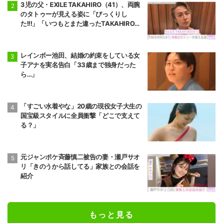
3児の父・EXILE TAKAHIRO（41）、両腕
のタトゥーが見える姿に「びっくりし
た!!!」「いつもとまた違ったTAKAHIROさ
ん」などの反響
レインボー池田、結婚の約束をしている女
子アナを実名告白「33歳まで独身だった
ら…」
「すごい水着やな」20歳の現役女子大生の
国宝級スタイルに全員衝撃「どこで支えて
る？」
元ジャンポケ斉藤慎二被告の妻・瀬戸サオ
リ「きのうから話してる」家族との会話を
紹介
もっと見る