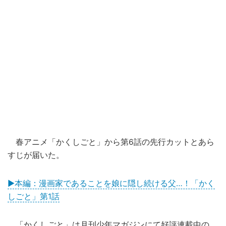
春アニメ「かくしごと」から第6話の先行カットとあら
すじが届いた。
▶本編：漫画家であることを娘に隠し続ける父…！「かく
しごと」第1話
「かくしごと」は月刊少年マガジンにて好評連載中の、