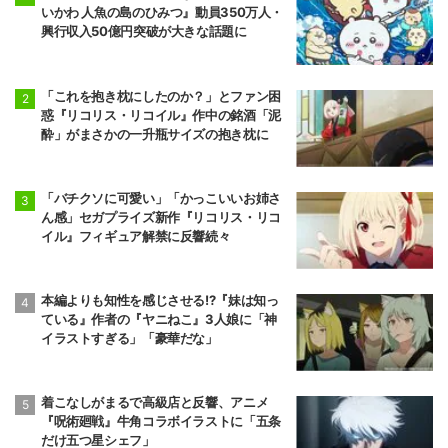
いかわ 人魚の島のひみつ』動員350万人・
興行収入50億円突破が大きな話題に
「これを抱き枕にしたのか？」とファン困
惑『リコリス・リコイル』作中の銘酒「泥
酔」がまさかの一升瓶サイズの抱き枕に
「バチクソに可愛い」「かっこいいお姉さ
ん感」セガプライズ新作『リコリス・リコ
イル』フィギュア解禁に反響続々
本編よりも知性を感じさせる!?『妹は知っ
ている』作者の『ヤニねこ』3人娘に「神
イラストすぎる」「豪華だな」
着こなしがまるで高級店と反響、アニメ
『呪術廻戦』牛角コラボイラストに「五条
だけ五つ星シェフ」