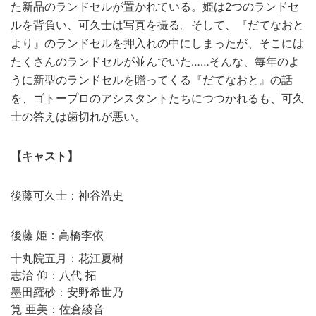
た新品のランドセルが置かれている。姫は2つのランドセ
ルを背負い、可久士は写真を撮る。そして、『だてなおと
より』のランドセルを押入れの中にしまったが、そこには
たくさんのランドセルが並んでいた……そんな、毎年のよ
うに新型のランドセルを贈ってくる『だてなおと』の話
を、ゴトープロのアシスタントたちにつつかれるも、可久
士の答えは歯切れが悪い。
【キャスト】
後藤可久士：神谷浩史
後藤 姫：高橋李依
十丸院五月：花江夏樹
志治 仰：八代 拓
墨田羅砂：安野希世乃
筧 亜美：佐倉綾音