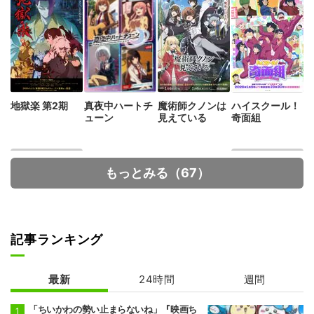
地獄楽 第2期
真夜中ハートチ
魔術師クノンは
ハイスクール！
ューン
見えている
奇面組
もっとみる（67）
記事ランキング
デッドアカウン
シャンピニオン
ト
の魔女
最新
24時間
週間
「ちいかわの勢い止まらないね」『映画ち