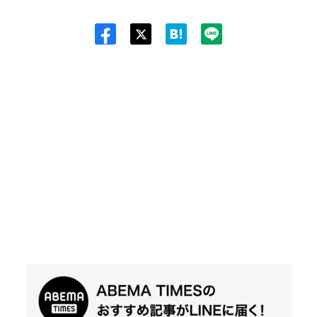
Twit
ter