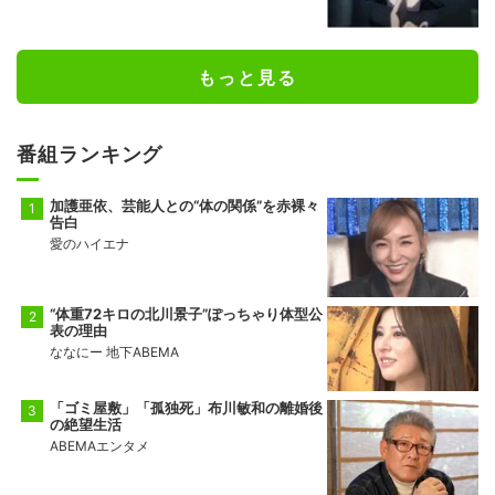
もっと見る
番組ランキング
加護亜依、芸能人との“体の関係”を赤裸々
告白
愛のハイエナ
“体重72キロの北川景子”ぽっちゃり体型公
表の理由
ななにー 地下ABEMA
「ゴミ屋敷」「孤独死」布川敏和の離婚後
の絶望生活
ABEMAエンタメ