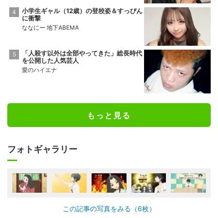
小学生ギャル（12歳）の登校姿＆すっぴん
に衝撃
ななにー 地下ABEMA
「人殺す以外は全部やってきた」総長時代
を公開した人気芸人
愛のハイエナ
もっと見る
フォトギャラリー
この記事の写真をみる（6枚）