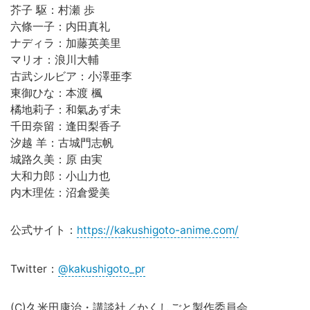
芥子 駆：村瀬 歩
六條一子：内田真礼
ナディラ：加藤英美里
マリオ：浪川大輔
古武シルビア：小澤亜李
東御ひな：本渡 楓
橘地莉子：和氣あず未
千田奈留：逢田梨香子
汐越 羊：古城門志帆
城路久美：原 由実
大和力郎：小山力也
内木理佐：沼倉愛美
公式サイト：
https://kakushigoto-anime.com/
Twitter：
@kakushigoto_pr
(C)久米田康治・講談社／かくしごと製作委員会