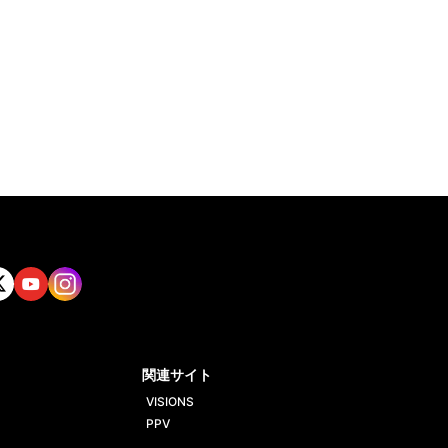
tt
Yout
Insta
ube
gram
関連サイト
VISIONS
PPV