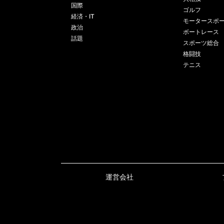
国際
ゴルフ
経済・IT
モータースポ
政治
ボートレース
話題
スポーツ総合
格闘技
テニス
運営会社