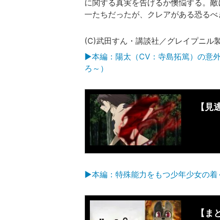
に関する真実を告げるか懊悩する。敵
一たちだったが、クレアがある恐るべ
(C)武田すん・講談社／グレイプニル
▶本編：陽太（CV：寺島拓篤）の意外
ろ～）
【見
▶本編：特殊能力をもつ少年少女の着
【ま