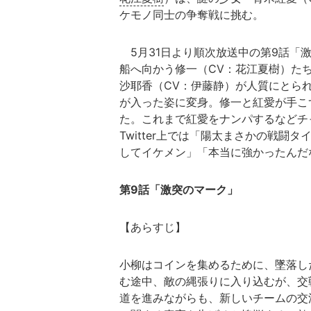
ケモノ同士の争奪戦に挑む。
5月31日より順次放送中の第9話「
船へ向かう修一（CV：花江夏樹）た
沙耶香（CV：伊藤静）が人質にとら
が入った姿に変身。修一と紅愛が手こ
た。これまで紅愛をナンパするなどチ
Twitter上では「陽太まさかの戦
してイケメン」「本当に強かったんだ
第9話「激突のマーク」
【あらすじ】
小柳はコインを集めるために、墜落し
む途中、敵の縄張りに入り込むが、交
道を進みながらも、新しいチームの交