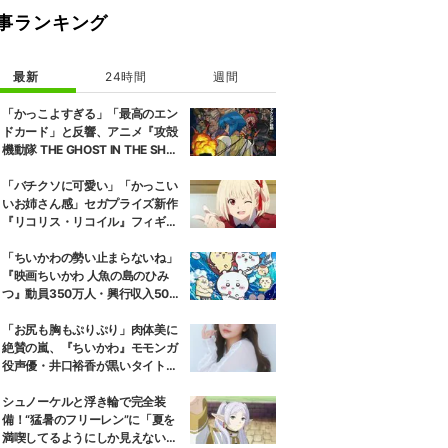
事ランキング
最新
24時間
週間
「かっこよすぎる」「最高のエン
ドカード」と反響、アニメ『攻殻
機動隊 THE GHOST IN THE SHEL
L』第5話エンドカード公開
「バチクソに可愛い」「かっこい
いお姉さん感」セガプライズ新作
『リコリス・リコイル』フィギュ
ア解禁に反響続々
「ちいかわの勢い止まらないね」
『映画ちいかわ 人魚の島のひみ
つ』動員350万人・興行収入50億
円突破が大きな話題に
「お尻も胸もぷりぷり」肉体美に
絶賛の嵐、『ちいかわ』モモンガ
役声優・井口裕香が黒いタイトウ
ェアのトレーニング風景公開
シュノーケルと浮き輪で完全装
備！“猛暑のフリーレン”に「夏を
満喫してるようにしか見えない」