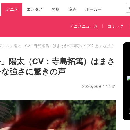
アニメ
エンタメ
将棋
麻雀
ポーカー
アニメニュース
コミック
プニル」陽太（CV：寺島拓篤）はまさかの戦闘タイプ？ 意外な強さに驚きの
」陽太（CV：寺島拓篤）はまさ
外な強さに驚きの声
2020/06/01 17:31