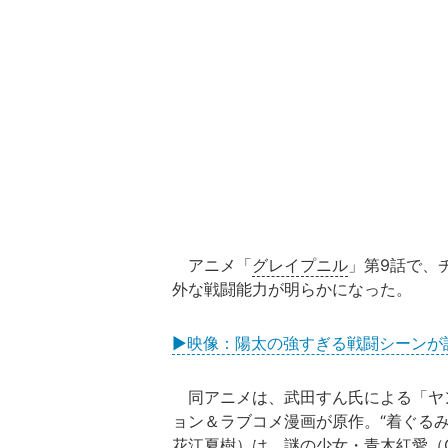
アニメ「
グレイプニル
」第9話で、
外な戦闘能力が明らかになった。
▶映像：陽太の強すぎる戦闘シーンが話
同アニメは、武田すん氏による「ヤン
ョン＆ラブコメ漫画が原作。“着ぐる
花江夏樹
）は、謎の少女・青木紅愛（