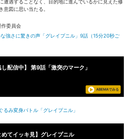
に遭遇することなく、目的地に進んでいるかに見えた修
き意図に思い当たる。
製作委員会
な強さに驚きの声「グレイプニル」9話（15分20秒ご
逃し配信中】 第9話「激突のマーク」
ABEMAでみる
ぐるみ変身バトル「グレイプニル」
とめてイッキ見】グレイプニル