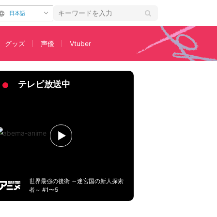
日本語
グッズ
声優
Vtuber
声
テレビ放送中
世界最強の後衛 ～迷宮国の新人探索
者～ #1〜5