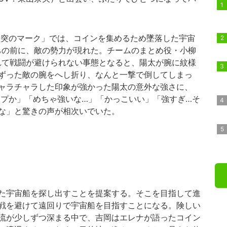
激突のマーク」では、コインを集めるため墜落した宇宙
ちの前に、敵の勢力が現れた。チームのまとめ役・小柳
れて戦闘が避けられない事態となると、陽太が腕に紋様
ずった敵の腕をへし折り、なんと一撃で倒してしまっ
ャラチャラした印象が強かった陽太の意外な強さに、
闘タイプか」「めちゃ強いな…」「かっこいい」「強すぎ…そ
な」と驚きの声が相次いでいた。
た宇宙船を探し出すことを提案する。そこを目指して進
戦を避けて遠回りで宇宙船を目指すことになる。険しい
流が少しずつ深まる中で、吉岡はエレナが語ったコイン