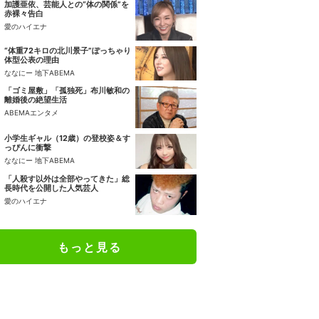
加護亜依、芸能人との“体の関係”を
赤裸々告白
愛のハイエナ
“体重72キロの北川景子”ぽっちゃり
体型公表の理由
ななにー 地下ABEMA
「ゴミ屋敷」「孤独死」布川敏和の
離婚後の絶望生活
ABEMAエンタメ
小学生ギャル（12歳）の登校姿＆す
っぴんに衝撃
ななにー 地下ABEMA
「人殺す以外は全部やってきた」総
長時代を公開した人気芸人
愛のハイエナ
もっと見る