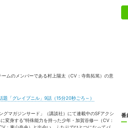
チームのメンバーである村上陽太（CV：寺島拓篤）の意
題「グレイプニル」9話（15分20秒ごろ～）
グマガジンサード」（講談社）にて連載中のSFアクシ
番
みに変身する”特殊能力を持った少年・加賀谷修一（CV：
CV：東山奈央）と出会い、ふたりでひとつになってバ