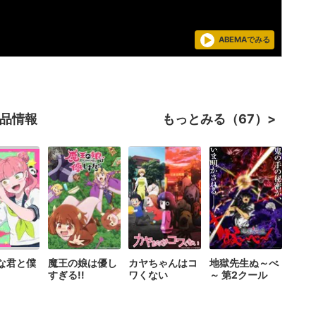
ABEMAでみる
作品情報
もっとみる（67）
な君と僕
魔王の娘は優し
カヤちゃんはコ
地獄先生ぬ～べ
すぎる!!
ワくない
～ 第2クール