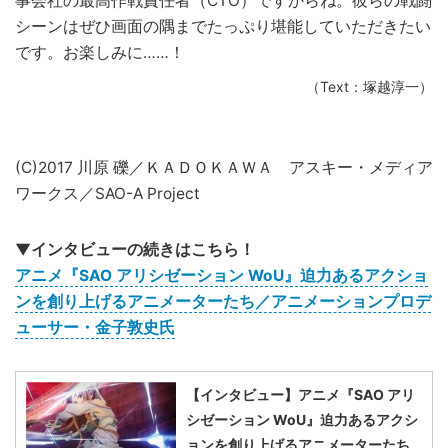
事会社の最高作戦責任者（CTO）ですからね。彼らの戦闘
シーンはぜひ画面の隅までたっぷり堪能していただきたい
です。お楽しみに……！
（Text：塚越淳一）
(C)2017 川原 礫／ＫＡＤＯＫＡＷＡ アスキー・メディア
ワークス／SAO-A Project
▼インタビューの続きはこちら！
アニメ『SAO アリシゼーション WoU』迫力あるアクショ
ンを創り上げるアニメーターたち／アニメーションプロデ
ューサー・金子敦史氏
【インタビュー】アニメ『SAO アリ
シゼーション WoU』迫力あるアクシ
ョンを創り上げるアニメーターたち