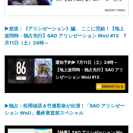
ABEMA TIMES
▶︎放送：《アリシゼーション》編 、ここに完結！【地上
波同時・独占先行】SAO アリシゼーション WoU #13 7
月11日（土）24時～
通知予約▶︎ 7月11日（土）24時～
【地上波同時・独占先行】SAO アリ
シゼーション WoU #13
ABEMAでみる
▶︎独占：松岡禎丞＆竹達彩奈が出演！「SAO アリシゼー
ション WoU」最終章直前スペシャル
【特番】SAO アリシゼーション Wo