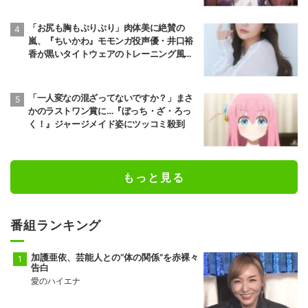
「お尻も胸もぷりぷり」肉体美に絶賛の
嵐、『ちいかわ』モモンガ役声優・井口裕
香が黒いタイトウェアのトレーニング風景
公開
「一人変なの混ざってないですか？」まさ
かのラストワン賞に…『ぼっち・ざ・ろっ
く！』ジャージメイド姿にツッコミ殺到
もっと見る
番組ランキング
加護亜依、芸能人との“体の関係”を赤裸々
告白
愛のハイエナ