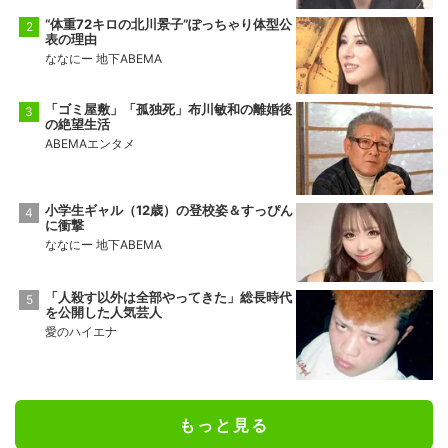
“体重72キロの北川景子”ぽっちゃり体型公
表の理由
ななにー 地下ABEMA
「ゴミ屋敷」「孤独死」布川敏和の離婚後
の絶望生活
ABEMAエンタメ
小学生ギャル（12歳）の登校姿＆すっぴん
に衝撃
ななにー 地下ABEMA
「人殺す以外は全部やってきた」総長時代
を公開した人気芸人
愛のハイエナ
もっと見る