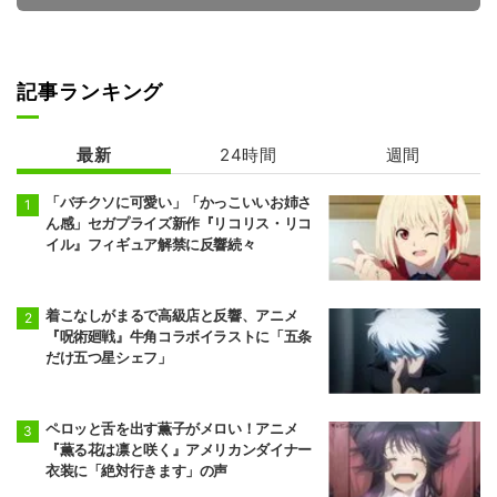
記事ランキング
拷問バイトくん
の日常
最新
24時間
週間
「バチクソに可愛い」「かっこいいお姉さ
ん感」セガプライズ新作『リコリス・リコ
イル』フィギュア解禁に反響続々
着こなしがまるで高級店と反響、アニメ
『呪術廻戦』牛角コラボイラストに「五条
だけ五つ星シェフ」
ペロッと舌を出す薫子がメロい！アニメ
『薫る花は凛と咲く』アメリカンダイナー
衣装に「絶対行きます」の声