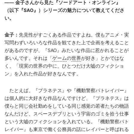
―― 金子さんから見た『ソードアート・オンライン』
（以下『SAO』）シリーズの魅力について教えてくださ
い。
金子：
先見性がすごくある作品ですよね。僕もアニメ・実
写問わずいろいろな作品を観てきた上で企画を考えること
があるのですが、『SAO』みたいな作品に惹かれることが
多いんです。それは「
ゲーム
の
世界
が好き」とかではな
く、「現実の世界の中に、ひとつだけ大嘘のフィクショ
ン」を入れた作品が好きなんです。
たとえば、『プラネテス』や『機動警察パトレイバー』
は個人的に大好きな作品なんですけど、『プラネテス』は
僕らと同じ会社勤めをしている同じ感覚の若者たちの物語
なんだけど、スペースデブリという宇宙のゴミを拾う仕事
という大嘘のフィクションを入れている。『機動警察パト
レイバー』も東京で働く公務員の話にレイバーと呼ばれる