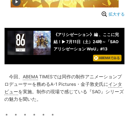
拡大する
《アリシゼーション》編 、ここに完
結！▶︎ 7月11日（土）24時～「SAO
アリシゼーション WoU」#13
ABEMAでみる
今回、
ABEMA
TIMESでは同作の制作アニメーションプ
ロデューサーを務めるA-1 Pictures・金子敦史氏に
インタ
ビュー
を実施。制作の現場で感じている『SAO』シリーズ
の魅力を聞いた。
＊ ＊ ＊ ＊ ＊ ＊