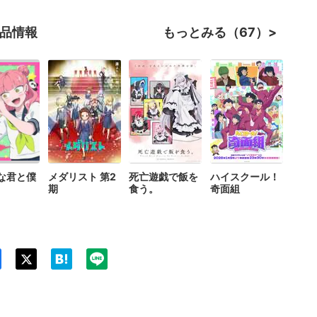
作品情報
もっとみる（67）
な君と僕
メダリスト 第2
死亡遊戯で飯を
ハイスクール！
期
食う。
奇面組
Twit
ter