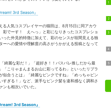
m! 3rd Season』
超える人気コスプレイヤーの猫田は、8月15日に同アカウ
 彩でーす！ えへっ」と彩になりきったコスプレショ
いった外見的特徴に加えて、彩のセンスが垣間見える独
ターへの愛情や理解度の高さがうかがえる投稿となって
る」「綺麗な彩だ！」「超好き！！パスパレ推しだから最
」「こりゃまんまるお山に彩ってるわ」といったリプラ
が似合うとは」「綺麗なピンクですね」「めっちゃピン
いすぎる！」など、派手なピンク髪を違和感なく調和さ
ァンも相次いでいた。
m! 3rd Season』