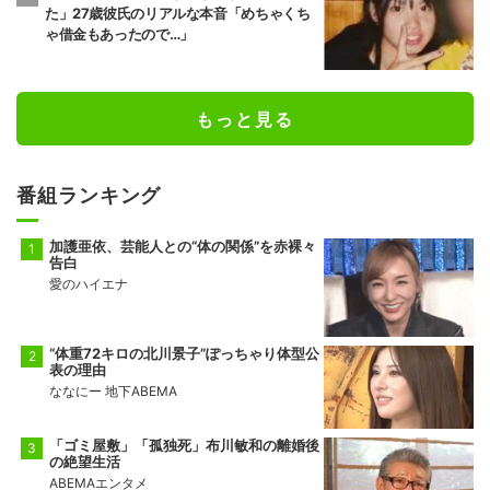
た」27歳彼氏のリアルな本音「めちゃくち
ゃ借金もあったので…」
もっと見る
番組ランキング
加護亜依、芸能人との“体の関係”を赤裸々
告白
愛のハイエナ
“体重72キロの北川景子”ぽっちゃり体型公
表の理由
ななにー 地下ABEMA
「ゴミ屋敷」「孤独死」布川敏和の離婚後
の絶望生活
ABEMAエンタメ