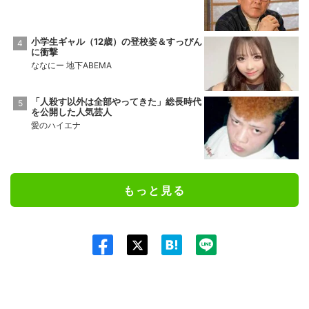
小学生ギャル（12歳）の登校姿＆すっぴん
に衝撃
ななにー 地下ABEMA
「人殺す以外は全部やってきた」総長時代
を公開した人気芸人
愛のハイエナ
もっと見る
Twit
ter