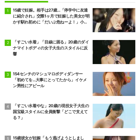
15歳で妊娠。相手は27歳…「停学中に友達
に紹介され」交際1ヶ月で妊娠した美女が明
かす馴れ初めに「だいぶ危ねーよ！」小森
純も絶句
「すごい水着」「目線に困る」20歳のダイ
ナマイトボディの女子大生のスタイルに反
響
154センチのマシュマロボディダンサー
「初めてを…大事にとってたから」イケメ
ン男性にアピール
「すごい水着やな」20歳の現役女子大生の
国宝級スタイルに全員衝撃「どこで支えて
る？」
15歳彼女が妊娠「もう逃げようとしまし