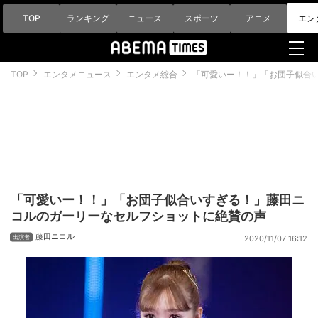
TOP
ランキング
ニュース
スポーツ
アニメ
エン
TOP
エンタメニュース
エンタメ総合
「可愛いー！！」「お団子似合
「可愛いー！！」「お団子似合いすぎる！」藤田ニ
コルのガーリーなセルフショットに絶賛の声
藤田ニコル
2020/11/07 16:12