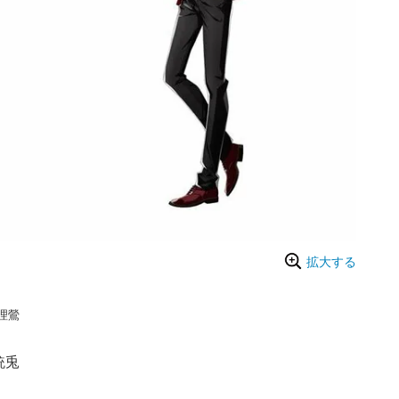
拡大する
理鶯
銃兎