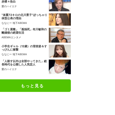
赤裸々告白
愛のハイエナ
“体重72キロの北川景子”ぽっちゃり
体型公表の理由
ななにー 地下ABEMA
「ゴミ屋敷」「孤独死」布川敏和の
離婚後の絶望生活
ABEMAエンタメ
小学生ギャル（12歳）の登校姿＆す
っぴんに衝撃
ななにー 地下ABEMA
「人殺す以外は全部やってきた」総
長時代を公開した人気芸人
愛のハイエナ
もっと見る