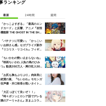
事ランキング
最新
24時間
週間
「かっこよすぎる」「最高のエン
ドカード」と反響、アニメ『攻殻
機動隊 THE GHOST IN THE SHEL
L』第5話エンドカード公開
「バチクソに可愛い」「かっこい
いお姉さん感」セガプライズ新作
『リコリス・リコイル』フィギュ
ア解禁に反響続々
「ちいかわの勢い止まらないね」
『映画ちいかわ 人魚の島のひみ
つ』動員350万人・興行収入50億
円突破が大きな話題に
「お尻も胸もぷりぷり」肉体美に
絶賛の嵐、『ちいかわ』モモンガ
役声優・井口裕香が黒いタイトウ
ェアのトレーニング風景公開
「大正っぽくて良いぞ！！」
『時々ボソッとロシア語でデレる
隣のアーリャさん』京まふコラボ
の特別衣装ビジュアルに絶賛の声