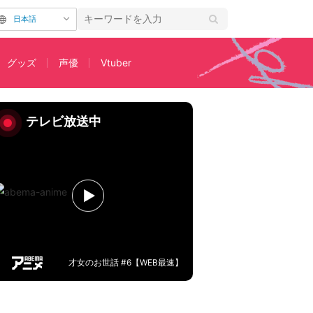
日本語
グッズ
声優
Vtuber
は【インタビュー前編】
テレビ放送中
才女のお世話 #6【WEB最速】