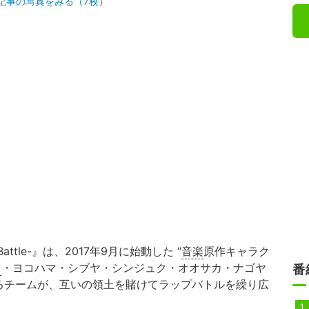
記事の写真をみる（7枚）
ap Battle-』は、2017年9月に始動した “
音楽
原作キャラク
ロ
・ヨコハマ・シブヤ・シンジュク・オオサカ・ナゴヤ
番
るチームが、互いの領土を賭けてラップバトルを繰り広