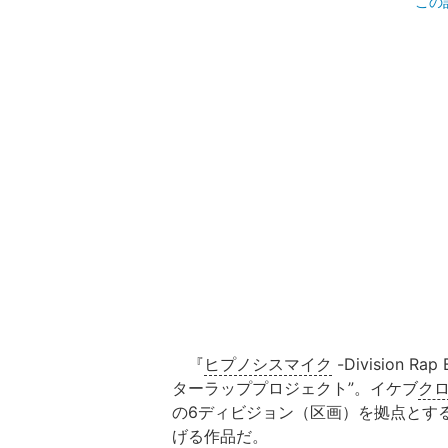
この
『
ヒプノシスマイク
-Division R
ターラッププロジェクト”。イケブ
ク
の6ディビジョン（区画）を拠点とす
げる作品だ。