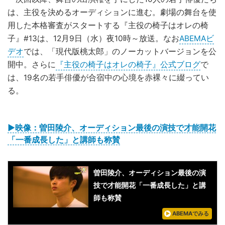
は、主役を決めるオーディションに進む。劇場の舞台を使
用した本格審査がスタートする『主役の椅子はオレの椅
子』#13は、12月9日（水）夜10時～放送。なお
ABEMAビ
デオ
では、「現代版桃太郎」のノーカットバージョンを公
開中。さらに
『主役の椅子はオレの椅子』公式ブログ
で
は、19名の若手俳優が合宿中の心境を赤裸々に綴ってい
る。
▶映像：曽田陵介、オーディション最後の演技で才能開花
「一番成長した」と講師も称賛
曽田陵介、オーディション最後の演
技で才能開花「一番成長した」と講
師も称賛
ABEMAでみる