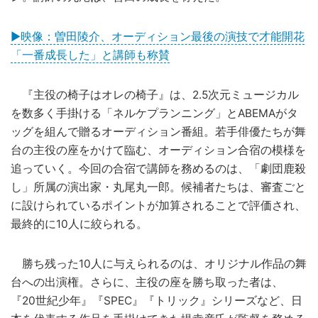
▶映像：曽田陵介、オーディション最後の演技で才能開花
「一番成長した」と講師も称賛
『主役の椅子はオレの椅子』は、2.5次元ミュージカル
を数多く手掛ける「ネルケプランニング」とABEMAがタ
ッグを組んで贈るオーディション番組。若手俳優たちが舞
台の主役の座をかけて臨む、オーディション合宿の模様を
追っていく。今回の合宿で講師を務めるのは、「劇団鹿殺
し」所属の演出家・丸尾丸一郎。候補者たちは、審査ごと
に設けられているポイントが加算されることで評価され、
最終的に10人に絞られる。
勝ち残った10人に与えられるのは、オリジナル作品の舞
台への出演権。さらに、主役の座を勝ち取った者は、
『20世紀少年』『SPEC』『トリック』シリーズなど、日