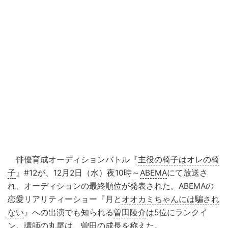
俳優育成オーディションバトル『
主役の椅子はオレの椅
子
』#12が、12月2日（水）夜10時～
ABEMA
にて放送さ
れ、オーディションの最終順位が発表された。ABEMAの
恋愛リアリティーショー『月と
オオカミちゃんには騙され
ない
』への出演でも知られる
曽田陵介
は5位にランクイ
ン。講師の丸尾は、曽田の成長を称えた。