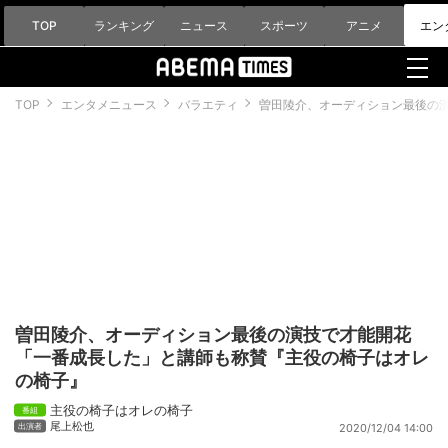
TOP
ランキング
ニュース
スポーツ
アニメ
エン
TOP
エンタメニュース
バラエティ
曽田陵介、オーディション最後の
曽田陵介、オーディション最後の演技で才能開花
「一番成長した」と講師も称賛『主役の椅子はオレ
の椅子』
主役の椅子はオレの椅子
尾上松也
2020/12/04 14:00