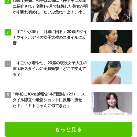
15歳で妊娠。相手は27歳…「停学中に友達
に紹介され」交際1ヶ月で妊娠した美女が明
かす馴れ初めに「だいぶ危ねーよ！」小森
純も絶句
「すごい水着」「目線に困る」20歳のダイ
ナマイトボディの女子大生のスタイルに反
響
「すごい水着やな」20歳の現役女子大生の
国宝級スタイルに全員衝撃「どこで支えて
る？」
“1年前に10kg減報告”本田望結（22）、ス
タイル際立つ最新ショットに反響「痩せ
た？」「ミトちゃんに似てきた」
もっと見る