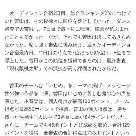
オーディション合宿2日目、総合ランキング2位につけて
いた曽田は、その後徐々に順位を落としていった。ダンス
審査で大苦戦し、7日目で最下位に転落。脱落が危ぶまれ
たことも多かった。だが、それでも曽田は決してあきらめ
なかった。粘り強く審査に挑み続け、迎えたオーディショ
ン合宿最終日。11日目の時点で7位だった順位は、5位まで
浮上した。曽田がこの順位を獲得できたのは、最終審査
「現代版
桃
太郎」での演技が高く評価されたからだ。
曽田のチームは「いじめ」をテーマに掲げ、メッセージ
性の強い作品を上演。曽田はいじめに苦しむ鬼の心の声を
演じた。本審査は、個人得点が最高100ポイント、チーム
得点が最高50ポイントで採点。曽田の個人得点は、勝ち
残った候補生11人の中で3番目に高い84ポイントだった。
さらに、チームでも45ポイントと好成績を収め、合計129
ポイントを獲得。全審査の合計得点は733ポイントという