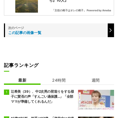
ち】10人』
「主役の椅子はオレの椅子」 Powered by Ameba
この記事の画像一覧
記事ランキング
最新
24時間
週間
辻希美（39）、中2次男の荷造りをする様
子に賛否の声「すんごい過保護…」「全部
ママが準備してくれるんだ」