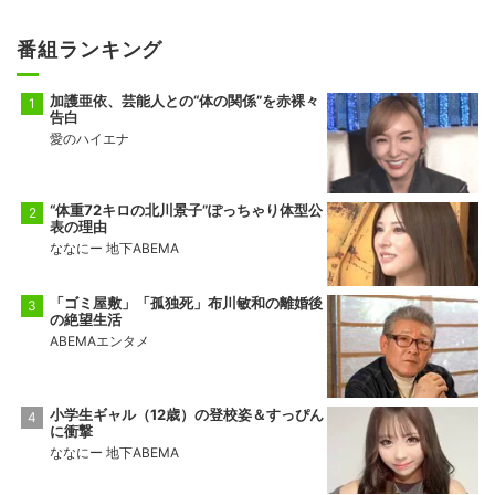
番組ランキング
加護亜依、芸能人との“体の関係”を赤裸々
告白
愛のハイエナ
“体重72キロの北川景子”ぽっちゃり体型公
表の理由
ななにー 地下ABEMA
「ゴミ屋敷」「孤独死」布川敏和の離婚後
の絶望生活
ABEMAエンタメ
小学生ギャル（12歳）の登校姿＆すっぴん
に衝撃
ななにー 地下ABEMA