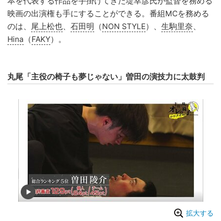
本を代表する作品を手掛けてきた堤幸彦氏が監督を務める
映画の出演権も手にすることができる。番組MCを務める
のは、
尾上松也
、
石田明
（
NON STYLE
）、
生駒里奈
、
Hina
（
FAKY
）。
丸尾「主役の椅子も夢じゃない」曽田の演技力に太鼓判
拡大する