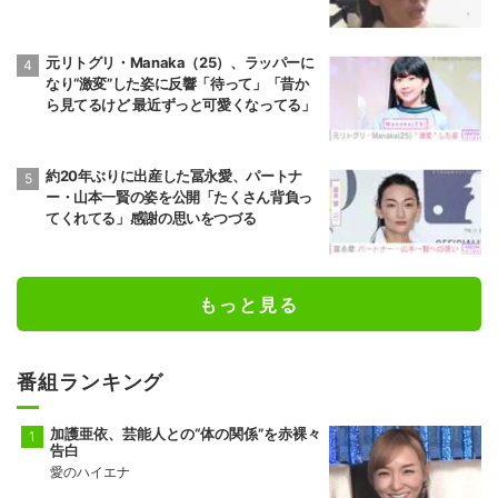
元リトグリ・Manaka（25）、ラッパーに
なり“激変”した姿に反響「待って」「昔か
ら見てるけど 最近ずっと可愛くなってる」
約20年ぶりに出産した冨永愛、パートナ
ー・山本一賢の姿を公開「たくさん背負っ
てくれてる」感謝の思いをつづる
もっと見る
番組ランキング
加護亜依、芸能人との“体の関係”を赤裸々
告白
愛のハイエナ