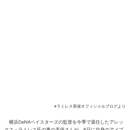
※ラミレス美保オフィシャルブログより
横浜DeNAベイスターズの監督を今季で退任したアレッ
クス・
ラミレス
氏の妻の美保さんが、8日に自身の
アメブ