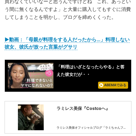
買わなくていいなーと思うんですけどね これ、あっとい
う間に無くなるんですよ」と大量に購入してもすぐに消費
してしまうことを明かし、ブログを締めくくった。
▶動画：「母親が料理をする人だったから…」料理しない
彼女、彼氏が放った言葉がグサリ
「料理はいざとなったらやる」と答
えた彼女だが・・
ABEMAでみる
ラミレス美保『Costcoへ』
ラミレス美保オフィシャルブログ「ラミちゃんファミリーです by 嫁」 Powered by Ameba