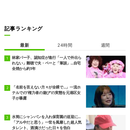
記事ランキング
最新
24時間
週間
林家パー子、認知症が進行「一人で外出ら
れない」難聴で夫・ペーと「筆談」…自宅
全焼から約1年
「名前を言えない方々が全裸で…」一流ホ
テルでの"権力者の遊び"の実態を元港区女
子が暴露
水筒にシャンパンを入れ保育園の送迎に…
「アル中だと思う」一世を風靡した超人気
タレント、酒漬けだった日々を告白