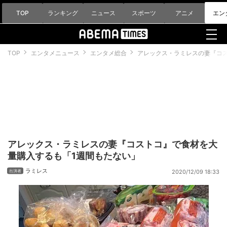
TOP
ランキング
ニュース
スポーツ
アニメ
エン
TOP
エンタメニュース
エンタメ総合
アレックス・ラミレスの妻『コ
アレックス・ラミレスの妻『コストコ』で食材を大
量購入するも「1週間もたない」
ラミレス
2020/12/09 18:33