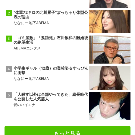
“体重72キロの北川景子”ぽっちゃり体型公
表の理由
ななにー 地下ABEMA
「ゴミ屋敷」「孤独死」布川敏和の離婚後
の絶望生活
ABEMAエンタメ
小学生ギャル（12歳）の登校姿＆すっぴん
に衝撃
ななにー 地下ABEMA
「人殺す以外は全部やってきた」総長時代
を公開した人気芸人
愛のハイエナ
もっと見る