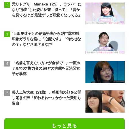
元リトグリ・Manaka（25）、ラッパーに
なり“激変”した姿に反響「待って」「昔か
ら見てるけど 最近ずっと可愛くなってる」
“百田夏菜子との結婚発表から2年”堂本剛、
印象ガラリな姿に「心配です」「匂わせな
の？」などさまざまな声
「名前を言えない方々が全裸で…」一流ホ
テルでの"権力者の遊び"の実態を元港区女
子が暴露
美人上智大生（21歳）、整形前の顔を公開
し驚きの声「変わるね〜」かかった費用も
告白
もっと見る