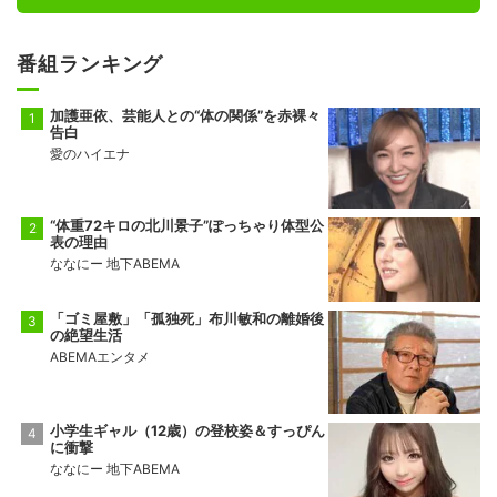
番組ランキング
加護亜依、芸能人との“体の関係”を赤裸々
告白
愛のハイエナ
“体重72キロの北川景子”ぽっちゃり体型公
表の理由
ななにー 地下ABEMA
「ゴミ屋敷」「孤独死」布川敏和の離婚後
の絶望生活
ABEMAエンタメ
小学生ギャル（12歳）の登校姿＆すっぴん
に衝撃
ななにー 地下ABEMA