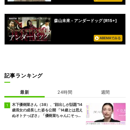
森山未來 - アンダードッグ [R15+]
ABEMAでみる
記事ランキング
最新
24時間
週間
木下優樹菜さん（38）、“顔出しが話題”14
歳長女の成長した姿を公開 「14歳とは思え
ぬオトナっぽさ」「優樹菜ちゃんにそっく
りすぎる」など反響