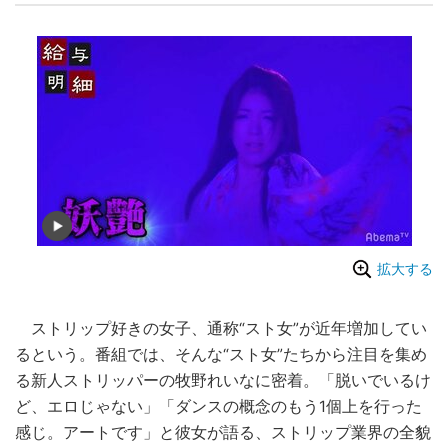
拡大する
ストリップ好きの女子、通称“スト女”が近年増加してい
るという。番組では、そんな“スト女”たちから注目を集め
る新人ストリッパーの牧野れいなに密着。「脱いでいるけ
ど、エロじゃない」「ダンスの概念のもう1個上を行った
感じ。アートです」と彼女が語る、ストリップ業界の全貌