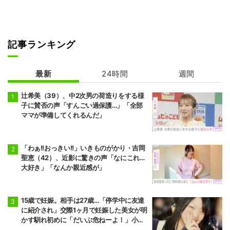
記事ランキング
最新
24時間
週間
辻希美（39）、中2次男の荷造りをする様
子に賛否の声「すんごい過保護…」「全部
ママが準備してくれるんだ」
「わぁ!!おっきい!!」いきものがかり・吉岡
聖恵（42）、近影に驚きの声「なにこれ…
大好き」「なんか親近感が」
15歳で妊娠。相手は27歳…「停学中に友達
に紹介され」交際1ヶ月で妊娠した美女が明
かす馴れ初めに「だいぶ危ねーよ！」小森
純も絶句