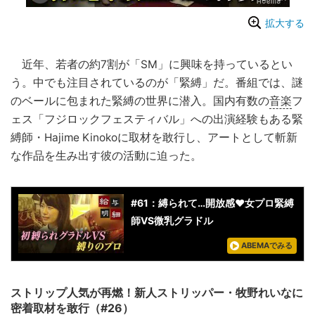
拡大する
近年、若者の約7割が「SM」に興味を持っているとい
う。中でも注目されているのが「緊縛」だ。番組では、謎
のベールに包まれた緊縛の世界に潜入。国内有数の
音楽
フ
ェス「フジロックフェスティバル」への出演経験もある緊
縛師・Hajime Kinokoに取材を敢行し、アートとして斬新
な作品を生み出す彼の活動に迫った。
#61：縛られて…開放感♥女プロ緊縛
師VS微乳グラドル
ABEMAでみる
ストリップ人気が再燃！新人ストリッパー・牧野れいなに
密着取材を敢行（#26）