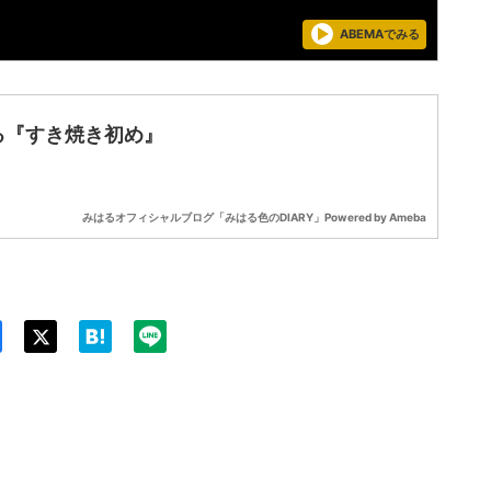
ABEMAでみる
る『すき焼き初め』
みはるオフィシャルブログ「みはる色のDIARY」Powered by Ameba
Twit
ter