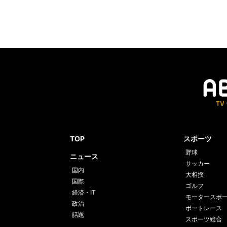
TOP
スポーツ
野球
ニュース
サッカー
国内
大相撲
国際
ゴルフ
経済・IT
モータースポ
政治
ボートレース
話題
スポーツ総合