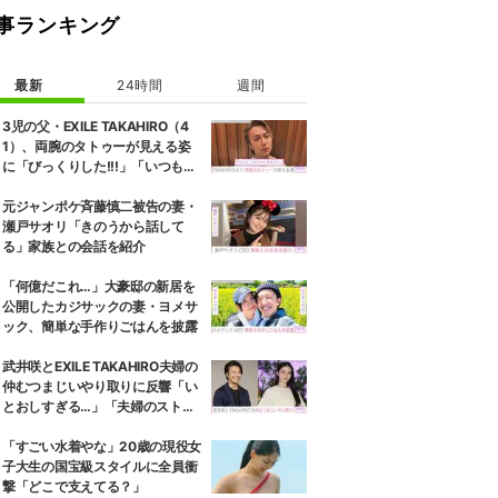
事ランキング
最新
24時間
週間
3児の父・EXILE TAKAHIRO（4
1）、両腕のタトゥーが見える姿
に「びっくりした!!!」「いつもと
また違ったTAKAHIROさん」など
の反響
元ジャンポケ斉藤慎二被告の妻・
瀬戸サオリ「きのうから話して
る」家族との会話を紹介
「何億だこれ…」大豪邸の新居を
公開したカジサックの妻・ヨメサ
ック、簡単な手作りごはんを披露
武井咲とEXILE TAKAHIRO夫婦の
仲むつまじいやり取りに反響「い
とおしすぎる…」「夫婦のストー
リーほんと好き」
「すごい水着やな」20歳の現役女
子大生の国宝級スタイルに全員衝
撃「どこで支えてる？」