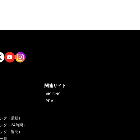
tt
Yout
Insta
ube
gram
関連サイト
VISIONS
PPV
ング（最新）
ング（24時間）
ング（週間）
一覧