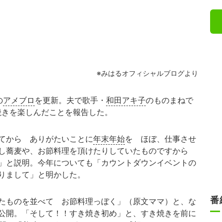
※みはるオフィシャルブログより
の
アメブロ
を更新。夫で歌手・
和田アキ子
のものまねで
焼きを楽しんだことを報告した。
てから ありがたいことに
年末年始
を ほぼ、仕事させ
越し蕎麦や、お節料理を頂けたりしていたものですから
」と説明。今年についても「カウントダウンイベントの
りまして」と明かした。
番
たものを並べて お節料理っぼく」（原文ママ）と、な
公開。「そして！！すき焼き初め」と、すき焼きを前に