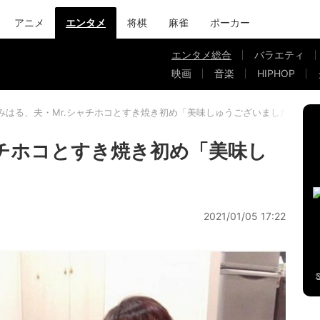
アニメ
エンタメ
将棋
麻雀
ポーカー
エンタメ総合
バラエティ
映画
音楽
HIPHOP
みはる、夫・Mr.シャチホコとすき焼き初め「美味しゅうございました」
ャチホコとすき焼き初め「美味し
2021/01/05 17:22