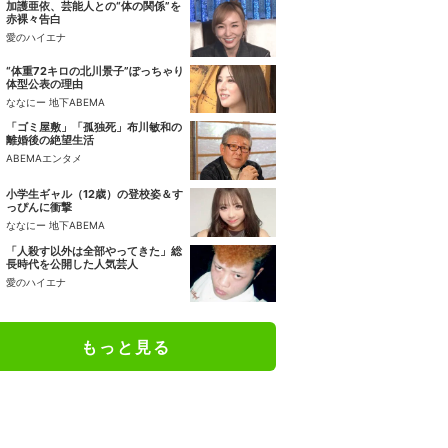
加護亜依、芸能人との“体の関係”を
赤裸々告白
愛のハイエナ
“体重72キロの北川景子”ぽっちゃり
体型公表の理由
ななにー 地下ABEMA
「ゴミ屋敷」「孤独死」布川敏和の
離婚後の絶望生活
ABEMAエンタメ
小学生ギャル（12歳）の登校姿＆す
っぴんに衝撃
ななにー 地下ABEMA
「人殺す以外は全部やってきた」総
長時代を公開した人気芸人
愛のハイエナ
もっと見る