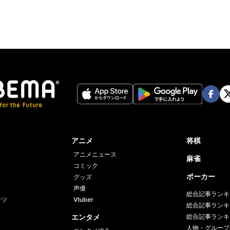
Face
Twi
book
er
アニメ
将棋
アニメニュース
麻雀
コミック
ポーカー
グッズ
声優
総合記事ランキ
ーツ
Vtuber
総合記事ランキ
エンタメ
総合記事ランキ
人物・グループ