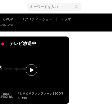
K-POP
リアリティーショー
ドラマ
グラビア
テレビ放送中
『ときめきファンファーレSECON
D』#19