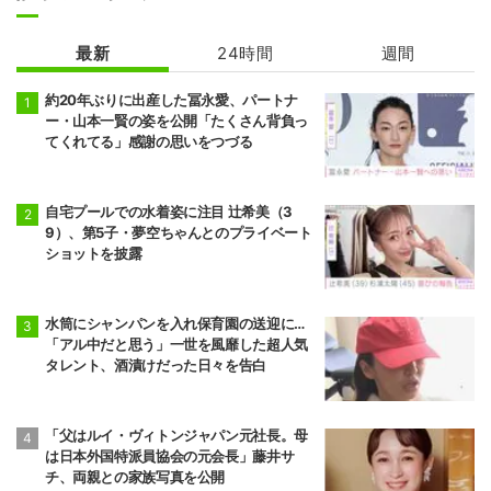
最新
24時間
週間
約20年ぶりに出産した冨永愛、パートナ
ー・山本一賢の姿を公開「たくさん背負っ
てくれてる」感謝の思いをつづる
自宅プールでの水着姿に注目 辻希美（3
9）、第5子・夢空ちゃんとのプライベート
ショットを披露
水筒にシャンパンを入れ保育園の送迎に…
「アル中だと思う」一世を風靡した超人気
タレント、酒漬けだった日々を告白
「父はルイ・ヴィトンジャパン元社長。母
は日本外国特派員協会の元会長」藤井サ
チ、両親との家族写真を公開