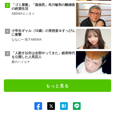
「ゴミ屋敷」「孤独死」布川敏和の離婚後
の絶望生活
ABEMAエンタメ
小学生ギャル（12歳）の登校姿＆すっぴん
に衝撃
ななにー 地下ABEMA
「人殺す以外は全部やってきた」総長時代
を公開した人気芸人
愛のハイエナ
もっと見る
Twit