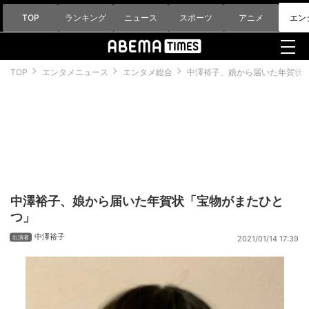
TOP
ランキング
ニュース
スポーツ
アニメ
エン
TOP
エンタメニュース
エンタメ総合
中澤裕子、娘から届いた年賀状
中澤裕子、娘から届いた年賀状「宝物がまたひと
つ」
中澤裕子
2021/01/14 17:39