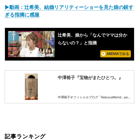
▶動画：辻希美、結婚リアリティーショーを見た娘の鋭す
ぎる指摘に感服
辻希美、娘から「なんでママは分か
らないの？」と指摘
ABEMAでみる
中澤裕子『宝物がまたひとつ。』
中澤裕子オフィシャルブログ「NakazaWorld」powered by Ameba
記事ランキング