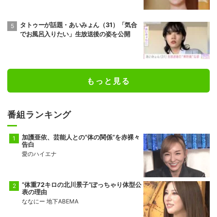
タトゥーが話題・あいみょん（31）「気合
でお風呂入りたい」生放送後の姿を公開
もっと見る
番組ランキング
加護亜依、芸能人との“体の関係”を赤裸々
告白
愛のハイエナ
“体重72キロの北川景子”ぽっちゃり体型公
表の理由
ななにー 地下ABEMA