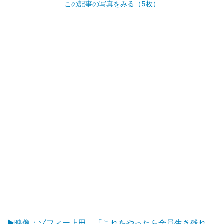
この記事の写真をみる（5枚）
▶映像：ゾフィー上田、「これをやったら全員生き残れ