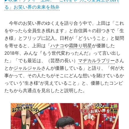
る」お笑い界の未来を熱弁
今年のお笑い界のゆくえを語り合う中で、上田は「これ
をやったら全員生き残れます」と自信満々の顔つきで「生
き様」とフリップに記入。日村が「どういうこと」と疑問
を寄せると、上田は「
ハナコ
や
霜降り明星
が優勝した
2018年、みんな『もう世代変わったんだ』って言い出し
た」「でも最近は、（芸歴の長い）
マヂカルラブリー
さん
とか
ジャルジャル
さんが優勝している」と語り、「何が大
事かって、その人たちがそこにどんな想いを賭けているか
っていう“生き様”が見えていること」と、優勝したコンビ
たちから共通点を見出したと説明した。