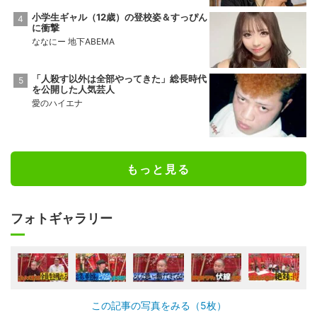
小学生ギャル（12歳）の登校姿＆すっぴん
に衝撃
ななにー 地下ABEMA
「人殺す以外は全部やってきた」総長時代
を公開した人気芸人
愛のハイエナ
もっと見る
フォトギャラリー
この記事の写真をみる（5枚）