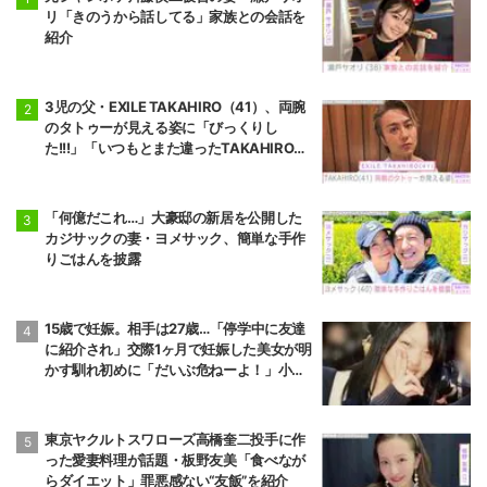
リ「きのうから話してる」家族との会話を
紹介
3児の父・EXILE TAKAHIRO（41）、両腕
のタトゥーが見える姿に「びっくりし
た!!!」「いつもとまた違ったTAKAHIROさ
ん」などの反響
「何億だこれ…」大豪邸の新居を公開した
カジサックの妻・ヨメサック、簡単な手作
りごはんを披露
15歳で妊娠。相手は27歳…「停学中に友達
に紹介され」交際1ヶ月で妊娠した美女が明
かす馴れ初めに「だいぶ危ねーよ！」小森
純も絶句
東京ヤクルトスワローズ高橋奎二投手に作
った愛妻料理が話題・板野友美「食べなが
らダイエット」罪悪感ない“友飯”を紹介