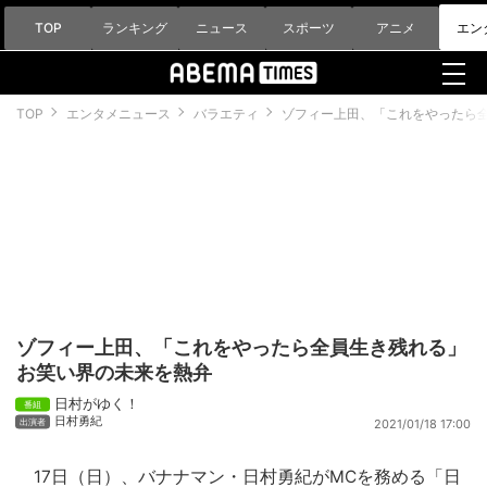
TOP
ランキング
ニュース
スポーツ
アニメ
エン
TOP
エンタメニュース
バラエティ
ゾフィー上田、「これをやったら
ゾフィー上田、「これをやったら全員生き残れる」
お笑い界の未来を熱弁
日村がゆく！
日村勇紀
2021/01/18 17:00
17日（日）、
バナナマン
・
日村勇紀
がMCを務める「日