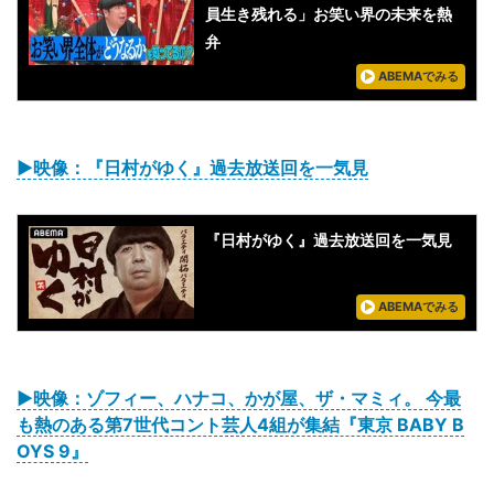
員生き残れる」お笑い界の未来を熱
弁
ABEMAでみる
▶映像：『日村がゆく』過去放送回を一気見
『日村がゆく』過去放送回を一気見
ABEMAでみる
▶映像：ゾフィー、ハナコ、かが屋、ザ・マミィ。 今最
も熱のある第7世代コント芸人4組が集結『東京 BABY B
OYS 9』