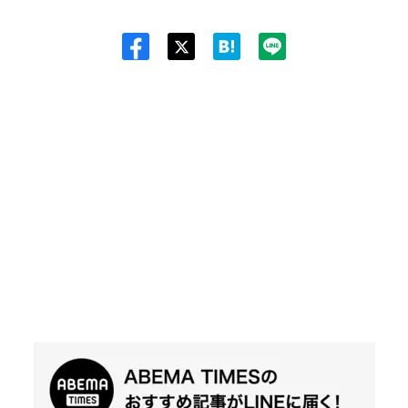
Twit
ter