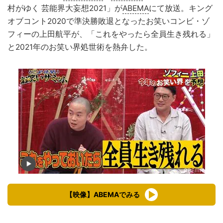
村がゆく 芸能界大妄想2021」が
ABEMA
にて放送。キング
オブコント2020で準決勝敗退となったお笑いコンビ・ゾ
フィーの上田航平が、「これをやったら全員生き残れる」
と2021年のお笑い界処世術を熱弁した。
【映像】ABEMAでみる