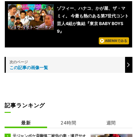
ゾフィー、ハナコ、かが屋、ザ・マ
ミィ。 今最も熱のある第7世代コント
芸人4組が集結『東京 BABY BOYS
9』
ABEMAでみる
この記事の画像一覧
記事ランキング
最新
24時間
週間
元ジャンポケ斉藤慎二被告の妻・瀬戸サオ