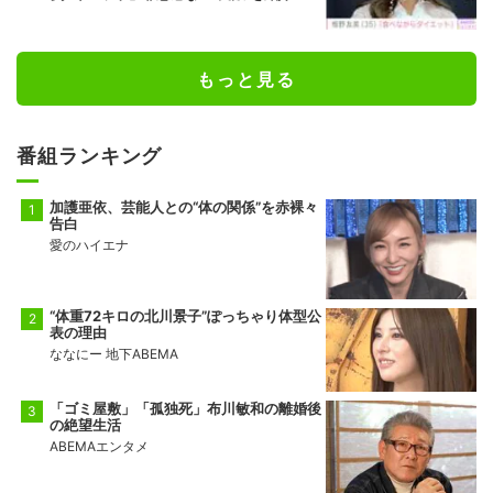
もっと見る
番組ランキング
加護亜依、芸能人との“体の関係”を赤裸々
告白
愛のハイエナ
“体重72キロの北川景子”ぽっちゃり体型公
表の理由
ななにー 地下ABEMA
「ゴミ屋敷」「孤独死」布川敏和の離婚後
の絶望生活
ABEMAエンタメ