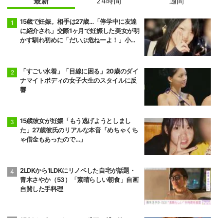
最新
24時間
週間
15歳で妊娠。相手は27歳…「停学中に友達
に紹介され」交際1ヶ月で妊娠した美女が明
かす馴れ初めに「だいぶ危ねーよ！」小森
純も絶句
「すごい水着」「目線に困る」20歳のダイ
ナマイトボディの女子大生のスタイルに反
響
15歳彼女が妊娠「もう逃げようとしまし
た」27歳彼氏のリアルな本音「めちゃくち
ゃ借金もあったので…」
2LDKから1LDKにリノベした自宅が話題・
青木さやか（53）「素晴らしい朝食」自画
自賛した手料理