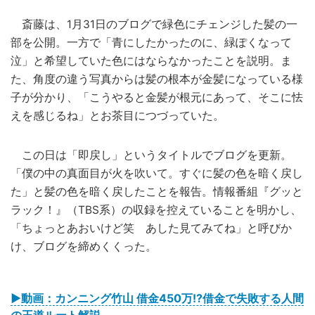
斎藤は、1月31日のブログで緑色にチェンジした髪の一
部を公開。一方で「青にしたかったのに、緑ぽくなって
泣」と希望していた色にはならなかったことを説明。ま
た、角度の違う写真からは髪の根本が金髪になっている様
子が分かり、「こうやると金髪が根元にあって、そこに怯
えを感じるね」とお茶目につづっていた。
この日は「即戻し」というタイトルでブログを更新。
「僕の中の真面目が火を吹いて。すぐに髪の色を暗く戻し
た」と髪の色を暗く戻したことを報告。情報番組『グッと
ラック！』（TBS系）の収録を控えていることを明かし、
「ちょっとあおいけど笑 あした見てみてね」と呼びか
け、ブログを締めくくった。
▶動画：カンニング竹山 借金450万!?借金で失敗する人間
の王道ルート解説