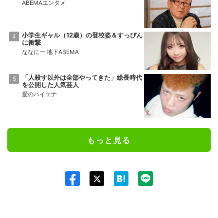
ABEMAエンタメ
小学生ギャル（12歳）の登校姿＆すっぴん
に衝撃
ななにー 地下ABEMA
「人殺す以外は全部やってきた」総長時代
を公開した人気芸人
愛のハイエナ
もっと見る
Twit
ter