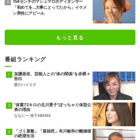
154センチのマシュマロボディダンサー
「初めてを…大事にとってたから」イケメ
ン男性にアピール
もっと見る
番組ランキング
加護亜依、芸能人との“体の関係”を赤裸々
告白
愛のハイエナ
“体重72キロの北川景子”ぽっちゃり体型公
表の理由
ななにー 地下ABEMA
「ゴミ屋敷」「孤独死」布川敏和の離婚後
の絶望生活