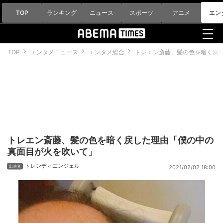
TOP
ランキング
ニュース
スポーツ
アニメ
エン
TOP
エンタメニュース
エンタメ総合
トレエン斎藤、髪の色を暗く戻
トレエン斎藤、髪の色を暗く戻した理由「僕の中の
真面目が火を吹いて」
トレンディエンジェル
2021/02/02 18:00