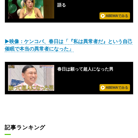
語る
ABEMAでみる
▶映像：ケンコバ、春日は「『私は異常者だ』という自己
催眠で本当の異常者になった」
春日は願って超人になった男
ABEMAでみる
記事ランキング