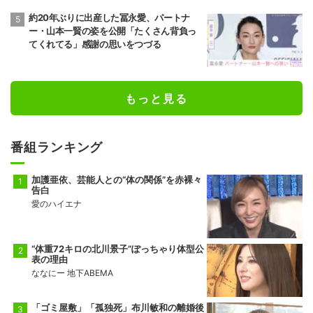
約20年ぶりに出産した冨永愛、パートナ
ー・山本一賢の姿を公開「たくさん背負っ
てくれてる」感謝の思いをつづる
もっと見る
番組ランキング
加護亜依、芸能人との“体の関係”を赤裸々
告白
愛のハイエナ
“体重72キロの北川景子”ぽっちゃり体型公
表の理由
ななにー 地下ABEMA
「ゴミ屋敷」「孤独死」布川敏和の離婚後