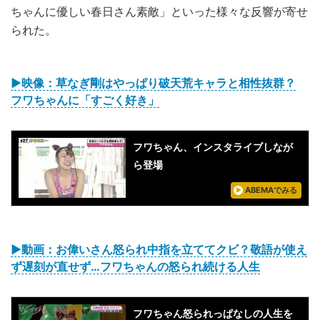
ちゃんに優しい春日さん素敵」といった様々な反響が寄せ
られた。
▶映像：草なぎ剛はやっぱり破天荒キャラと相性抜群？
フワちゃんに「すごく好き」
フワちゃん、インスタライブしなが
ら登場
ABEMAでみる
▶︎動画：お偉いさん怒られ中指を立ててクビ？敬語が使え
ず遅刻が直せず…フワちゃんの怒られ続ける人生
フワちゃん怒られっぱなしの人生を