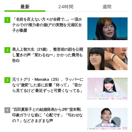
最新
24時間
週間
「名前を言えない方々が全裸で…」一流ホ
テルでの"権力者の遊び"の実態を元港区女
子が暴露
美人上智大生（21歳）、整形前の顔を公開
し驚きの声「変わるね〜」かかった費用も
告白
元リトグリ・Manaka（25）、ラッパーに
なり“激変”した姿に反響「待って」「昔か
ら見てるけど 最近ずっと可愛くなってる」
“百田夏菜子との結婚発表から2年”堂本剛、
印象ガラリな姿に「心配です」「匂わせな
の？」などさまざまな声