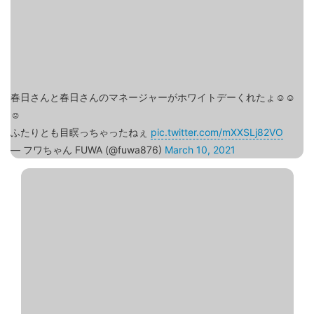
春日さんと春日さんのマネージャーがホワイトデーくれたょ☺️☺️
☺️
ふたりとも目瞑っちゃったねぇ
pic.twitter.com/mXXSLj82VO
— フワちゃん FUWA (@fuwa876)
March 10, 2021