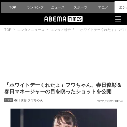
TOP
ランキング
ニュース
スポーツ
アニメ
エン
TOP
エンタメニュース
エンタメ総合
「ホワイトデーくれたょ」フワ
「ホワイトデーくれたょ」フワちゃん、春日俊彰＆
春日マネージャーの目を瞑ったショットを公開
春日俊彰
,
フワちゃん
2021/03/11 16:54