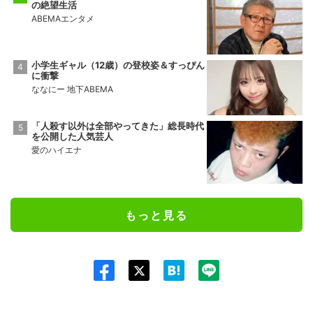
の絶望生活
ABEMAエンタメ
小学生ギャル（12歳）の登校姿＆すっぴん
に衝撃
ななにー 地下ABEMA
「人殺す以外は全部やってきた」総長時代
を公開した人気芸人
愛のハイエナ
もっと見る
Twit
ter