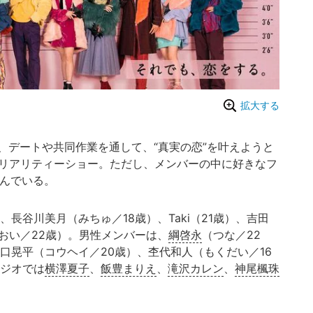
拡大する
デートや共同作業を通して、“真実の恋”を叶えようと
愛リアリティーショー。ただし、メンバーの中に好きなフ
潜んでいる。
）、長谷川美月（みちゅ／18歳）、Taki（21歳）、吉田
おい／22歳）。男性メンバーは、
綱啓永
（つな／22
口晃平（コウヘイ／20歳）、杢代和人（もくだい／16
タジオでは
横澤夏子
、
飯豊まりえ
、
滝沢カレン
、
神尾楓珠