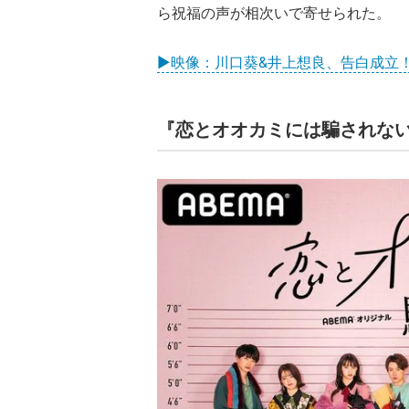
ら祝福の声が相次いで寄せられた。
▶映像：川口葵&井上想良、告白成立
『恋とオオカミには騙されな