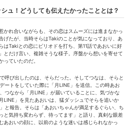
ッシュ！どうしても伝えたかったこととは？
惹かれ合いながらも、その恋はスムーズには進まなかっ
げたが、当時そらはTakiのことが気になっており、あ
はTakiとの恋にピリオドを打ち、第11話であおいに好
」とだけ言い、複雑そうな様子。序盤から想いを寄せて
かっていたのだ。
」で呼び出したのは、そらだった。そしてつなは、そらと
」デートをしていた際に「月LINE」を送信。この時あお
め、つなから「月LINE」が届いていることに、気づかな
LINE」を見たあおいは、猛ダッシュでそらを追いか
した」と報告。そらは「あおいちゃんが満足するぐらい、ち
っと気持ち変わらず、待ってます」と語り、真剣な眼差
むあおいの顔に、以前のような迷いは感じられなかっ