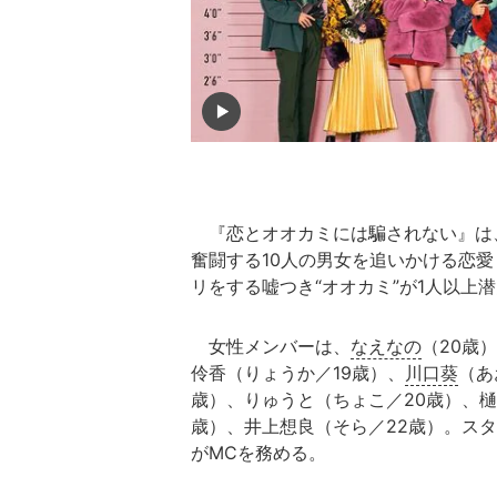
『恋とオオカミには騙されない』は、
奮闘する10人の男女を追いかける恋
リをする嘘つき“オオカミ”が1人以上
女性メンバーは、
なえなの
（20歳
伶香（りょうか／19歳）、
川口葵
（あ
歳）、りゅうと（ちょこ／20歳）、樋
歳）、井上想良（そら／22歳）。ス
がMCを務める。