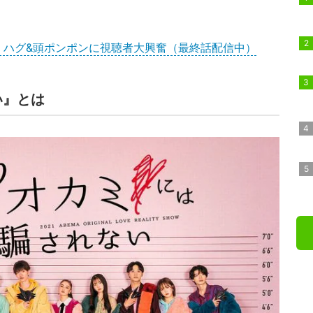
！ハグ&頭ポンポンに視聴者大興奮（最終話配信中）
い』とは