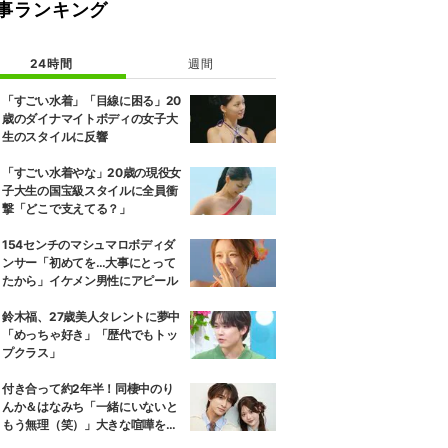
事ランキング
24時間
週間
「すごい水着」「目線に困る」20
歳のダイナマイトボディの女子大
生のスタイルに反響
「すごい水着やな」20歳の現役女
子大生の国宝級スタイルに全員衝
撃「どこで支えてる？」
154センチのマシュマロボディダ
ンサー「初めてを…大事にとって
たから」イケメン男性にアピール
鈴木福、27歳美人タレントに夢中
「めっちゃ好き」「歴代でもトッ
プクラス」
付き合って約2年半！同棲中のり
んか＆はなみち「一緒にいないと
もう無理（笑）」大きな喧嘩を経
験…“別れの危機”を乗り越えた恋