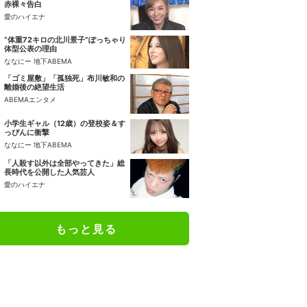
赤裸々告白
愛のハイエナ
“体重72キロの北川景子”ぽっちゃり
体型公表の理由
ななにー 地下ABEMA
「ゴミ屋敷」「孤独死」布川敏和の
離婚後の絶望生活
ABEMAエンタメ
小学生ギャル（12歳）の登校姿＆す
っぴんに衝撃
ななにー 地下ABEMA
「人殺す以外は全部やってきた」総
長時代を公開した人気芸人
愛のハイエナ
もっと見る