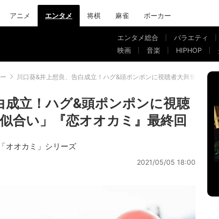
アニメ
エンタメ
将棋
麻雀
ポーカー
エンタメ総合
バラエティ
映画
音楽
HIPHOP
ー
川口葵&井上想良、告白成立！ハグ&頭ポンポンに視聴者大興奮「めっ
白成立！ハグ&頭ポンポンに視聴
似合い」『恋オオカミ』最終回
「オオカミ」シリーズ
2021/05/05 18:00