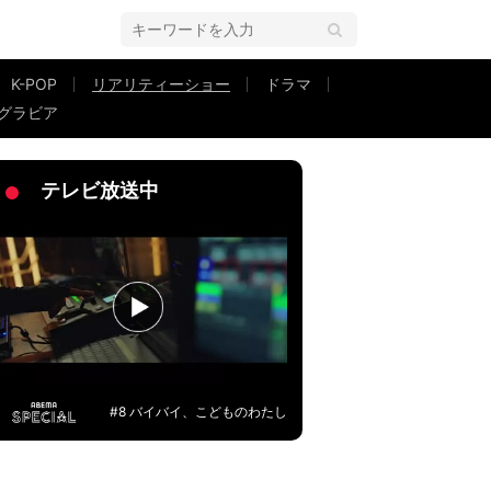
K-POP
リアリティーショー
ドラマ
グラビア
ちゃお似合い」『恋オオカミ』最終回
テレビ放送中
#8 バイバイ、こどものわたし