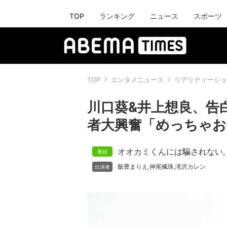
TOP
ランキング
ニュース
スポーツ
TOP
エンタメニュース
リアリティーショ
川口葵&井上想良、告
者大興奮「めっちゃお
オオカミくんには騙されない
,
飯豊まりえ
神尾楓珠
滝沢カレン
,
,