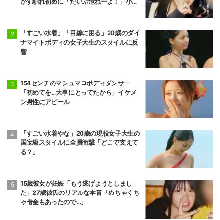
かす馴れ初めに「だいぶ危ねーよ！」小森
純も絶句
「すごい水着」「目線に困る」20歳のダイ
ナマイトボディの女子大生のスタイルに反
響
154センチのマシュマロボディダンサー
「初めてを…大事にとってたから」イケメ
ン男性にアピール
「すごい水着やな」20歳の現役女子大生の
国宝級スタイルに全員衝撃「どこで支えて
る？」
15歳彼女が妊娠「もう逃げようとしまし
た」27歳彼氏のリアルな本音「めちゃくち
ゃ借金もあったので…」