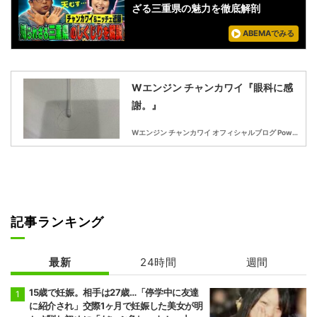
ざる三重県の魅力を徹底解剖
ABEMAでみる
Wエンジン チャンカワイ『眼科に感
謝。』
Wエンジン チャンカワイ オフィシャルブログ Powered by Ameba
記事ランキング
最新
24時間
週間
15歳で妊娠。相手は27歳…「停学中に友達
に紹介され」交際1ヶ月で妊娠した美女が明