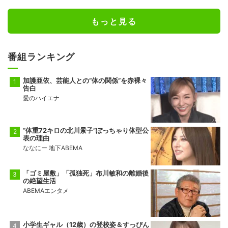
もっと見る
番組ランキング
加護亜依、芸能人との“体の関係”を赤裸々
告白
愛のハイエナ
“体重72キロの北川景子”ぽっちゃり体型公
表の理由
ななにー 地下ABEMA
「ゴミ屋敷」「孤独死」布川敏和の離婚後
の絶望生活
ABEMAエンタメ
小学生ギャル（12歳）の登校姿＆すっぴん