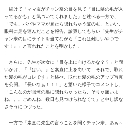
続けて「ママ友がチャン奈の目を見て『目に髪の毛が入
ってるかも』と気づいてくれました」と述べる一方で、
「でも、パパやママが見たら隠れちゃう髪の毛」といい、
眼科に足を運んだことを報告。診察してもらい「先生がチ
ャン奈の目にライトを当てながら『これは難しいやつで
す！』」と言われたことを明かした。
さらに、先生が次女に「目を上に向けるかな？？」と問
いかけ、「『はい。』と素直に上を向いて それで、取れ
た髪の毛がコレです」と述べ、取れた髪の毛のアップ写真
を公開。「長いなぁ！！！」と驚いた様子でコメントし、
「こんなのが眼球の裏に隠れちゃったら、そりゃ痛いよ
ね。。。ごめんね、数日も見つけられなくて」と申し訳な
さそうにつづった。
一方で「素直に先生の言うことを聞くチャン奈。あぁ～