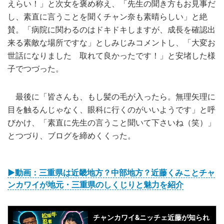
えらい！」と次女を褒め称え、「先生の聞き方もお見事だ
し、素直に言うことを聞くチャン奈も素晴らしい」と絶
賛。「病院に関わるのはドキドキしますが、成長を確認出
来る素敵な場所ですな」としみじみコメントし、「大変お
世話になりました 取れて良かったです！」と安堵した様
子でつづった。
最後に「皆さんも、もし髪の毛が入ったら。無理矢理に
目を触るんじゃなく、眼科に行くのがいいようです」と呼
びかけ、「素直に先生の言うこと聞いて下さいね（笑）」
とつづり、ブログを締めくくった。
▶︎動画：三重県は近畿地方？中部地方？近藤くみことチャ
ンカワイが地元・三重県のしくじりと魅力を紹介
チャンカワイ&ニッチェ近藤が知られ