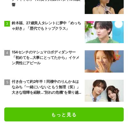
響
鈴木福、27歳美人タレントに夢中「めっち
ゃ好き」「歴代でもトップクラス」
154センチのマシュマロボディダンサー
「初めてを…大事にとってたから」イケメ
ン男性にアピール
付き合って約2年半！同棲中のりんか＆は
なみち「一緒にいないともう無理（笑）」
大きな喧嘩を経験…“別れの危機”を乗り越え
た恋人としての現在地
もっと見る