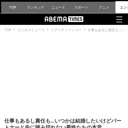
TOP
ランキング
ニュース
スポーツ
アニメ
エン
TOP
エンタメニュース
リアリティーショー
仕事もあるし責任も…い
仕事もあるし責任も…いつかは結婚したいけどパー
トナーと先に踏み切れない男性たちの本音