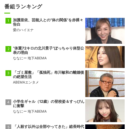
番組ランキング
加護亜依、芸能人との“体の関係”を赤裸々
告白
愛のハイエナ
“体重72キロの北川景子”ぽっちゃり体型公
表の理由
ななにー 地下ABEMA
「ゴミ屋敷」「孤独死」布川敏和の離婚後
の絶望生活
ABEMAエンタメ
小学生ギャル（12歳）の登校姿＆すっぴん
に衝撃
ななにー 地下ABEMA
「人殺す以外は全部やってきた」総長時代