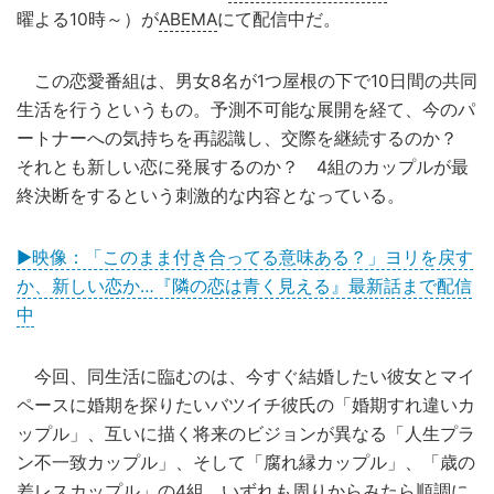
曜よる10時～）が
ABEMA
にて配信中だ。
この恋愛番組は、男女8名が1つ屋根の下で10日間の共同
生活を行うというもの。予測不可能な展開を経て、今のパ
ートナーへの気持ちを再認識し、交際を継続するのか？
それとも新しい恋に発展するのか？ 4組のカップルが最
終決断をするという刺激的な内容となっている。
▶映像：「このまま付き合ってる意味ある？」ヨリを戻す
か、新しい恋か…『隣の恋は青く見える』最新話まで配信
中
今回、同生活に臨むのは、今すぐ結婚したい彼女とマイ
ペースに婚期を探りたいバツイチ彼氏の「婚期すれ違いカ
ップル」、互いに描く将来のビジョンが異なる「人生プラ
ン不一致カップル」、そして「腐れ縁カップル」、「歳の
差レスカップル」の4組。いずれも周りからみたら順調に