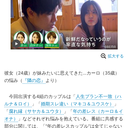
拡大する
彼女（24歳）が妹みたいに思えてきた…カーロ（35歳）
の悩み（
『隣の恋』
より）
今回出演する4組のカップルは「
人生プラン不一致（ハ
ルナ＆ロイ）
」「
婚期スレ違い（マキコ＆ユウスケ）
」
「
腐れ縁（サヤカ＆ユウタ）
」「
年の差レス（カーロ＆イ
オナ）
」などそれぞれ悩みを抱えている。番組に共感する
部分に関しては、「“年の差レスカップル”は全てじゃない