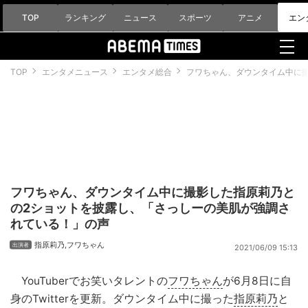
TOP
ランキング
ニュース
スポーツ
アニメ
エン
TOP
エンタメニュース
エンタメ総合
フワちゃん、ダウンタイム中に
フワちゃん、ダウンタイム中に撮影した指原莉乃と
の2ショットを披露し、「さっしーの美肌が強調さ
れている！」の声
指原莉乃
,
フワちゃん
2021/06/09 15:13
YouTuberでお笑いタレントの
フワちゃん
が6月8日に自
身のTwitterを更新。ダウンタイム中に撮った
指原莉乃
と