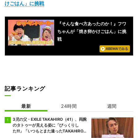
けごはん」に挑戦
『そんな食べ方あったのか！』フワ
ちゃんが「焼き卵かけごはん」に挑
戦
ABEMAでみる
記事ランキング
最新
24時間
週間
3児の父・EXILE TAKAHIRO（41）、両腕
のタトゥーが見える姿に「びっくりし
た!!!」「いつもとまた違ったTAKAHIROさ
ん」などの反響