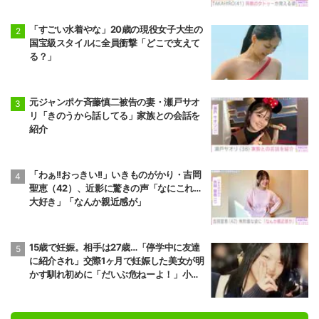
「すごい水着やな」20歳の現役女子大生の
国宝級スタイルに全員衝撃「どこで支えて
る？」
元ジャンポケ斉藤慎二被告の妻・瀬戸サオ
リ「きのうから話してる」家族との会話を
紹介
「わぁ!!おっきい!!」いきものがかり・吉岡
聖恵（42）、近影に驚きの声「なにこれ…
大好き」「なんか親近感が」
15歳で妊娠。相手は27歳…「停学中に友達
に紹介され」交際1ヶ月で妊娠した美女が明
かす馴れ初めに「だいぶ危ねーよ！」小森
純も絶句