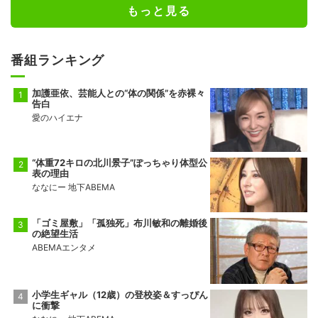
もっと見る
番組ランキング
加護亜依、芸能人との“体の関係”を赤裸々
告白
愛のハイエナ
“体重72キロの北川景子”ぽっちゃり体型公
表の理由
ななにー 地下ABEMA
「ゴミ屋敷」「孤独死」布川敏和の離婚後
の絶望生活
ABEMAエンタメ
小学生ギャル（12歳）の登校姿＆すっぴん
に衝撃