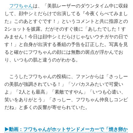
フワちゃん
は、「美肌レーザーのダウンタイム中に収録
して、顔中シミだらけで出演してる『今夜くらべてみまし
た』このあとすぐです！」というコメントと共に指原との
2ショットを披露。だがそのすぐ後に「あしたでした！す
みません！今日は顔中シミだらけじゃないウチガヤの日で
す！」と自身が出演する番組の予告を訂正した。写真を見
ると確かにフワちゃんの顔には無数の斑点が浮かんでお
り、いつもの肌と違うのがわかる。
こうしたフワちゃんの投稿に、ファンからは「さっしー
の美肌が強調されている！」「ソバカスみたいで可愛い
よ」「2人とも最高」「素敵ですやん」「いつも心遣い、
笑いをありがとう」「さっしー、フワちゃん仲良しコンビ
だね」と多くの反響が寄せられていた。
▶動画：フワちゃんがホットサンドメーカーで「焼き卵か