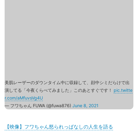
美肌レーザーのダウンタイム中に収録して、顔中シミだらけで出
演してる「今夜くらべてみました」このあとすぐです！
pic.twitte
r.com/aMfuvsVg4U
— フワちゃん FUWA (@fuwa876)
June 8, 2021
【映像】フワちゃん怒られっぱなしの人生を語る