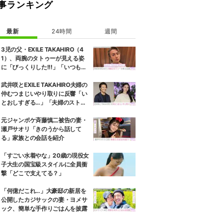
事ランキング
最新
24時間
週間
3児の父・EXILE TAKAHIRO（4
1）、両腕のタトゥーが見える姿
に「びっくりした!!!」「いつもと
また違ったTAKAHIROさん」など
の反響
武井咲とEXILE TAKAHIRO夫婦の
仲むつまじいやり取りに反響「い
とおしすぎる…」「夫婦のストー
リーほんと好き」
元ジャンポケ斉藤慎二被告の妻・
瀬戸サオリ「きのうから話して
る」家族との会話を紹介
「すごい水着やな」20歳の現役女
子大生の国宝級スタイルに全員衝
撃「どこで支えてる？」
「何億だこれ…」大豪邸の新居を
公開したカジサックの妻・ヨメサ
ック、簡単な手作りごはんを披露