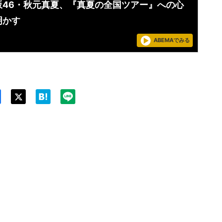
坂46・秋元真夏、『真夏の全国ツアー』への心
明かす
ABEMAでみる
Twit
ter