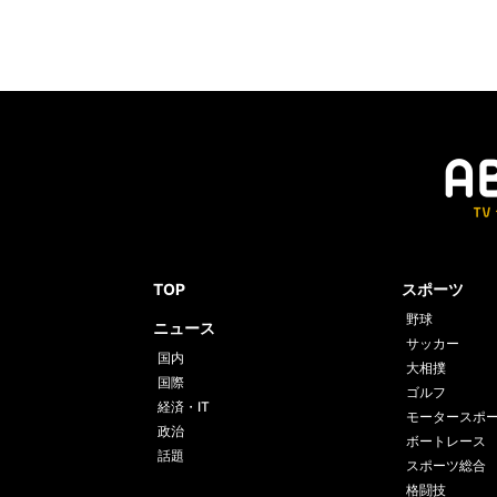
TOP
スポーツ
野球
ニュース
サッカー
国内
大相撲
国際
ゴルフ
経済・IT
モータースポ
政治
ボートレース
話題
スポーツ総合
格闘技