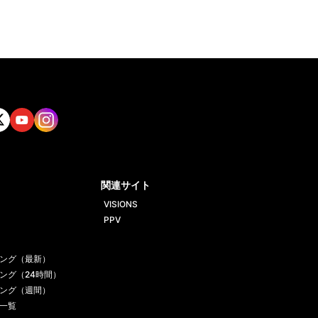
tt
Yout
Insta
ube
gram
関連サイト
VISIONS
PPV
ング（最新）
ング（24時間）
ング（週間）
一覧