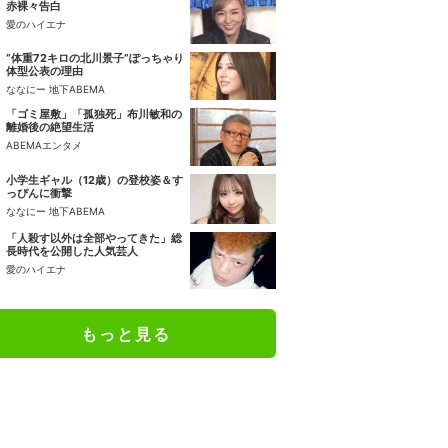
赤裸々告白
愛のハイエナ
“体重72キロの北川景子”ぽっちゃり
体型公表の理由
ななにー 地下ABEMA
「ゴミ屋敷」「孤独死」布川敏和の
離婚後の絶望生活
ABEMAエンタメ
小学生ギャル（12歳）の登校姿＆す
っぴんに衝撃
ななにー 地下ABEMA
「人殺す以外は全部やってきた」総
長時代を公開した人気芸人
愛のハイエナ
もっと見る