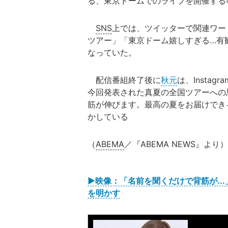
る、東京ドームでのライブを開催する
SNS
上では、ツイッターで関連ワー
ツアー」「東京ドーム嬉しすぎる…有
なっていた。
配信番組終了後に
秋元
は、Insta
今回発表された真夏の全国ツアーへの
筋が伸びます。最高の夏をお届けでき
かしている
（
ABEMA
／『ABEMA NEWS』より）
▶映像：「名前を聞くだけで背筋が..
を明かす