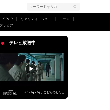
K-POP
リアリティーショー
ドラマ
グラビア
への心境を明かす
テレビ放送中
#8 バイバイ、こどものわたし