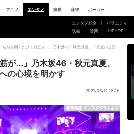
アニメ
エンタメ
将棋
麻雀
ポーカー
エンタメ総合
バラエティ
映画
音楽
HIPHOP
「名前を聞くだけで背筋が...」乃木坂46・秋元真夏、『真夏の全国ツアー』
が...」乃木坂46・秋元真夏、
への心境を明かす
2021/06/11 18:16