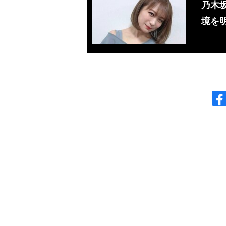
乃木
境を