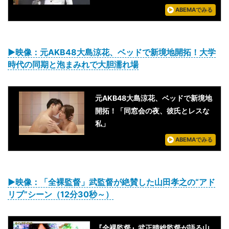
ABEMAでみる
▶映像：元AKB48大島涼花、ベッドで新境地開拓！大学
時代の同期と泡まみれで大胆濡れ場
元AKB48大島涼花、ベッドで新境地
開拓！「同窓会の夜、彼氏とレスな
私」
ABEMAでみる
▶映像：「全裸監督」武監督が絶賛した山田孝之の“アド
リブ”シーン（12分30秒～）
『全裸監督』武正晴総監督が語る山