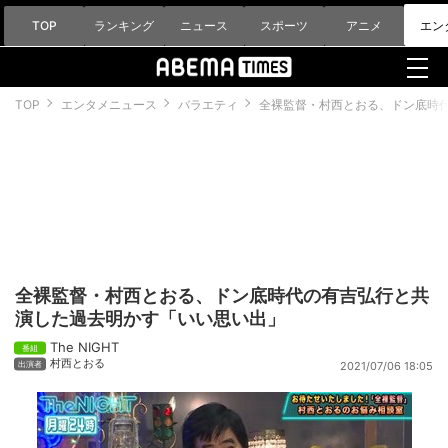
TOP
ランキング
ニュース
スポーツ
アニメ
エン
TOP
エンタメニュース
バラエティ
全裸監督・村西とおる、ドン底時
全裸監督・村西とおる、ドン底時代の有吉弘行と共
演した過去明かす「いい思い出」
The NIGHT
村西とおる
2021/07/06 18:05