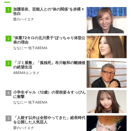
加護亜依、芸能人との“体の関係”を赤裸々
告白
愛のハイエナ
“体重72キロの北川景子”ぽっちゃり体型公
表の理由
ななにー 地下ABEMA
「ゴミ屋敷」「孤独死」布川敏和の離婚後
の絶望生活
ABEMAエンタメ
小学生ギャル（12歳）の登校姿＆すっぴん
に衝撃
ななにー 地下ABEMA
「人殺す以外は全部やってきた」総長時代
を公開した人気芸人
愛のハイエナ