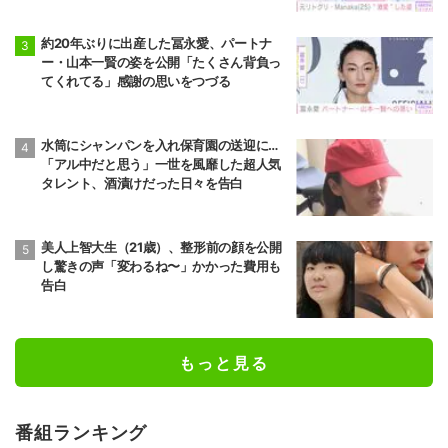
約20年ぶりに出産した冨永愛、パートナ
ー・山本一賢の姿を公開「たくさん背負っ
てくれてる」感謝の思いをつづる
水筒にシャンパンを入れ保育園の送迎に…
「アル中だと思う」一世を風靡した超人気
タレント、酒漬けだった日々を告白
美人上智大生（21歳）、整形前の顔を公開
し驚きの声「変わるね〜」かかった費用も
告白
もっと見る
番組ランキング