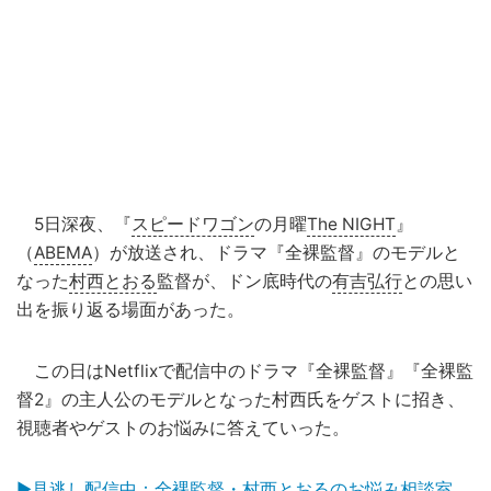
5日深夜、『
スピードワゴン
の月曜
The NIGHT
』
（
ABEMA
）が放送され、ドラマ『全裸監督』のモデルと
なった
村西とおる
監督が、ドン底時代の
有吉弘行
との思い
出を振り返る場面があった。
この日はNetflixで配信中のドラマ『全裸監督』『全裸監
督2』の主人公のモデルとなった村西氏をゲストに招き、
視聴者やゲストのお悩みに答えていった。
▶見逃し配信中：全裸監督・村西とおるのお悩み相談室