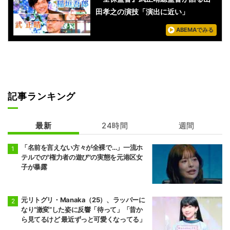
田孝之の演技「演出に近い」
ABEMAでみる
記事ランキング
最新
24時間
週間
「名前を言えない方々が全裸で…」一流ホ
テルでの"権力者の遊び"の実態を元港区女
子が暴露
元リトグリ・Manaka（25）、ラッパーに
なり“激変”した姿に反響「待って」「昔か
ら見てるけど 最近ずっと可愛くなってる」