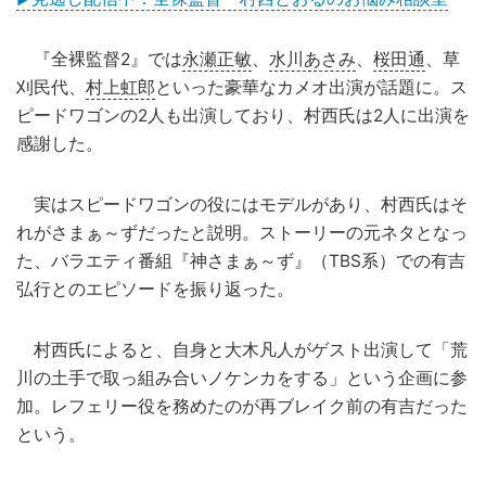
『全裸監督2』では
永瀬正敏
、
水川あさみ
、
桜田通
、草
刈民代、
村上虹郎
といった豪華なカメオ出演が話題に。ス
ピードワゴンの2人も出演しており、村西氏は2人に出演を
感謝した。
実はスピードワゴンの役にはモデルがあり、村西氏はそ
れがさまぁ～ずだったと説明。ストーリーの元ネタとなっ
た、バラエティ番組『神さまぁ～ず』（TBS系）での有吉
弘行とのエピソードを振り返った。
村西氏によると、自身と大木凡人がゲスト出演して「荒
川の土手で取っ組み合いノケンカをする」という企画に参
加。レフェリー役を務めたのが再ブレイク前の有吉だった
という。