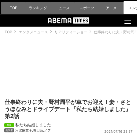
TOP
ランキング
ニュース
スポーツ
アニメ
エン
TOP
エンタメニュース
リアリティーショー
仕事終わりに夫・野村周
仕事終わりに夫・野村周平が車でお迎え！妻・さと
うほなみとドライブデート『私たち結婚しました』
第2話
私たち結婚しました
河北麻友子
,
堀田茜
,
ノブ
2021/07/16 23:37