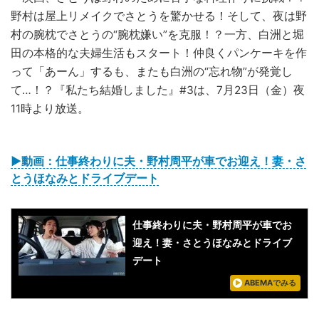
野村は屋上リメイクでさとうを驚かせる！そして、夜は野
村の腕枕でさとうの“腕枕嫌い”を克服！？一方、白洲と堀
田の本格的な夫婦生活もスタート！仲良くパンケーキを作
って「あーん」するも、またも白洲の“忘れ物”が発覚し
て…！？『私たち結婚しました』#3は、7月23日（金）夜
11時より放送。
▶動画：仕事終わりに夫・野村周平が車でお迎え！妻・さ
とうほなみとドライブデート
仕事終わりに夫・野村周平が車でお
迎え！妻・さとうほなみとドライブ
デート
ABEMAでみる