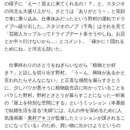
の様子に「えー！迎えに来てくれるの！？」と、スタジオ
の河北も大盛り上がり。さとうは「ありがとう～」と笑顔
で車に乗り込み、仕事休みだったという野村の運転でドラ
イブへ繰り出した。スタジオのノブ（千鳥）はそれを見て
「芸能人カップルってドライブデート多そうやしね。お店
とか中々行けないから…」とコメント。「確かに！隠れる
ためにね」と河北も頷いた。
仕事終わりのさとうをねぎらいながら「植物とか好
き？」と話しを切り出す野村。「う～ん、興味があるかと
言われたらそんなにない」と正直な感想を漏らすさとう
に、少しバツが悪そうに植物販売店に向かっていることを
バラした野村。野村とさとうが暮らすことになった一軒家
の『屋上を特別な空間にする』というミッション（本番組
で結婚生活を送る“夫婦”には、2人の仲を深めるために人
気漫画家・
東村アキコ
が監修したミッションが課されるこ
とになっている）のため、買い物に出かけようというの