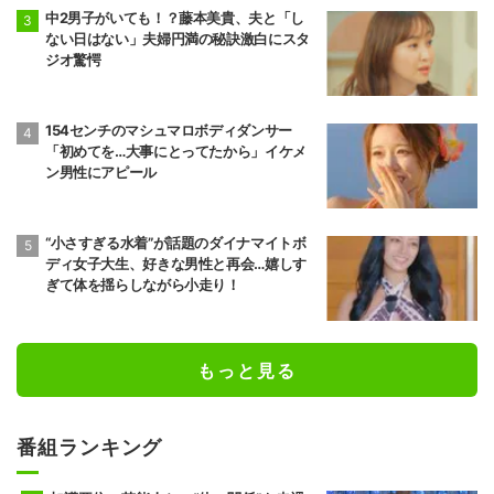
中2男子がいても！？藤本美貴、夫と「し
ない日はない」夫婦円満の秘訣激白にスタ
ジオ驚愕
154センチのマシュマロボディダンサー
「初めてを…大事にとってたから」イケメ
ン男性にアピール
“小さすぎる水着”が話題のダイナマイトボ
ディ女子大生、好きな男性と再会…嬉しす
ぎて体を揺らしながら小走り！
もっと見る
番組ランキング