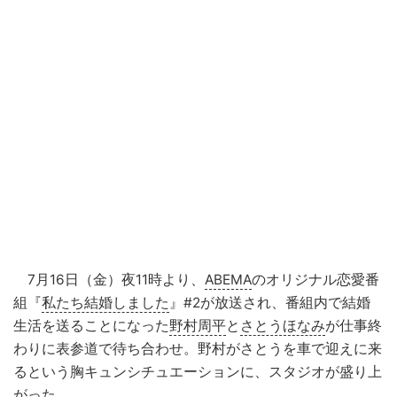
7月16日（金）夜11時より、
ABEMA
のオリジナル恋愛番
組『
私たち結婚しました
』#2が放送され、番組内で結婚
生活を送ることになった
野村周平
と
さとうほなみ
が仕事終
わりに表参道で待ち合わせ。野村がさとうを車で迎えに来
るという胸キュンシチュエーションに、スタジオが盛り上
がった。