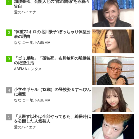
加護亜依、芸能人との“体の関係”を赤裸々
告白
愛のハイエナ
“体重72キロの北川景子”ぽっちゃり体型公
表の理由
ななにー 地下ABEMA
「ゴミ屋敷」「孤独死」布川敏和の離婚後
の絶望生活
ABEMAエンタメ
小学生ギャル（12歳）の登校姿＆すっぴん
に衝撃
ななにー 地下ABEMA
「人殺す以外は全部やってきた」総長時代
を公開した人気芸人
愛のハイエナ