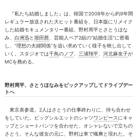
『私たち結婚しました』は、韓国で2008年から約9年間
レギュラー放送された大ヒット番組を、日本版にリメイク
した結婚モキュメンタリー番組。野村周平とさとうほな
み、
白洲迅
と
堀田茜
、芸能人ペア2組の“結婚生活”に密着
し、“理想の夫婦関係”を追い求めていく様子を映し出して
いく。スタジオでは
千鳥
の
ノブ
、
三浦翔平
、
河北麻友子
が
MCを務める。
野村周平、さとうほなみをピックアップしてドライブデー
トへ
東京表参道。2人はさとうの仕事終わりに、待ち合わせ
をしていた。ビッグシルエットのシャツ
ワンピース
にキャ
ップとショートパンツを合わせた、オシャレないで立ちの
さとう。そんな彼女の元に、野村は車で颯爽と現れた。そ