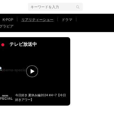
K-POP
リアリティーショー
ドラマ
グラビア
赤っ恥エピソードを告白『私たち結婚しました』第2話
テレビ放送中
今日好き 夏休み編2024 #4~7【今日
好きアワー】