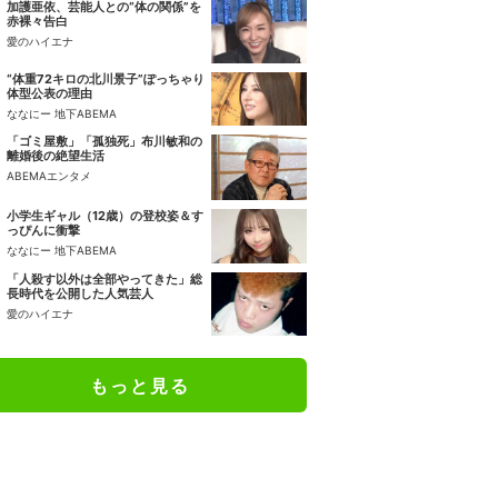
加護亜依、芸能人との“体の関係”を
赤裸々告白
愛のハイエナ
“体重72キロの北川景子”ぽっちゃり
体型公表の理由
ななにー 地下ABEMA
「ゴミ屋敷」「孤独死」布川敏和の
離婚後の絶望生活
ABEMAエンタメ
小学生ギャル（12歳）の登校姿＆す
っぴんに衝撃
ななにー 地下ABEMA
「人殺す以外は全部やってきた」総
長時代を公開した人気芸人
愛のハイエナ
もっと見る