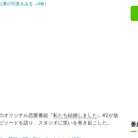
記事の写真をみる（4枚）
のオリジナル恋愛番組『
私たち結婚しました
』#2が放
ピソードを語り、スタジオに笑いを巻き起こした。
番