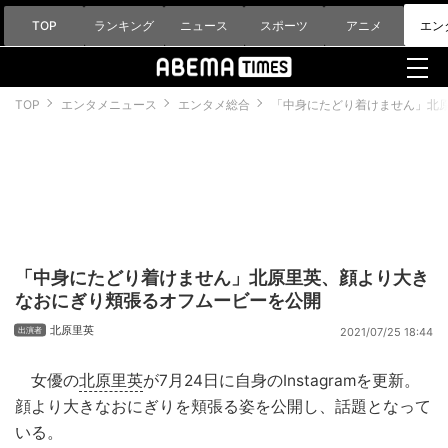
TOP
ランキング
ニュース
スポーツ
アニメ
エン
TOP
エンタメニュース
エンタメ総合
「中身にたどり着けません」北
「中身にたどり着けません」北原里英、顔より大き
なおにぎり頬張るオフムービーを公開
北原里英
2021/07/25 18:44
女優の
北原里英
が7月24日に自身のInstagramを更新。
顔より大きなおにぎりを頬張る姿を公開し、話題となって
いる。