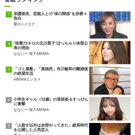
加護亜依、芸能人との“体の関係”を赤裸々
告白
愛のハイエナ
“体重72キロの北川景子”ぽっちゃり体型公
表の理由
ななにー 地下ABEMA
「ゴミ屋敷」「孤独死」布川敏和の離婚後
の絶望生活
ABEMAエンタメ
小学生ギャル（12歳）の登校姿＆すっぴん
に衝撃
ななにー 地下ABEMA
「人殺す以外は全部やってきた」総長時代
を公開した人気芸人