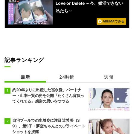
Love or Delete ～今、婚活できない
私たち～
ABEMAでみる
記事ランキング
最新
24時間
週間
約20年ぶりに出産した冨永愛、パートナ
ー・山本一賢の姿を公開「たくさん背負っ
てくれてる」感謝の思いをつづる
自宅プールでの水着姿に注目 辻希美（3
9）、第5子・夢空ちゃんとのプライベート
ショットを披露