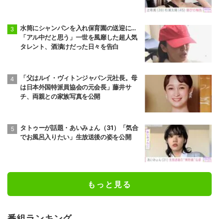
水筒にシャンパンを入れ保育園の送迎に…
「アル中だと思う」一世を風靡した超人気
タレント、酒漬けだった日々を告白
「父はルイ・ヴィトンジャパン元社長。母
は日本外国特派員協会の元会長」藤井サ
チ、両親との家族写真を公開
タトゥーが話題・あいみょん（31）「気合
でお風呂入りたい」生放送後の姿を公開
もっと見る
番組ランキング