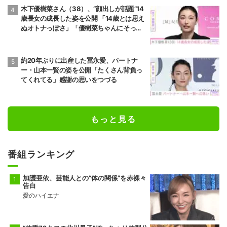
木下優樹菜さん（38）、“顔出しが話題”14
歳長女の成長した姿を公開 「14歳とは思え
ぬオトナっぽさ」「優樹菜ちゃんにそっく
りすぎる」など反響
約20年ぶりに出産した冨永愛、パートナ
ー・山本一賢の姿を公開「たくさん背負っ
てくれてる」感謝の思いをつづる
もっと見る
番組ランキング
加護亜依、芸能人との“体の関係”を赤裸々
告白
愛のハイエナ