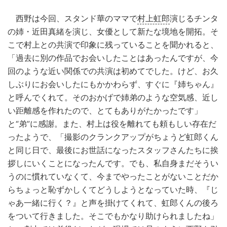
西野は今回、スタンド華のママで
村上虹郎
演じるチンタ
の姉・近田真緒を演じ、女優として新たな境地を開拓。そ
こで村上との共演で印象に残っていることを聞かれると、
「過去に別の作品でお会いしたことはあったんですが、今
回のような近い関係での共演は初めてでした。けど、お久
しぶりにお会いしたにもかかわらず、すぐに『姉ちゃん』
と呼んでくれて。そのおかげで姉弟のような空気感、近し
い距離感を作れたので、とてもありがたかったです」
と“弟”に感謝。また、村上は役を離れても頼もしい存在だ
ったようで、「撮影のクランクアップがちょうど虹郎くん
と同じ日で、最後にお世話になったスタッフさんたちに挨
拶しにいくことになったんです。でも、私自身まだそうい
うのに慣れていなくて、今までやったことがないことだか
らちょっと恥ずかしくてどうしようとなっていた時、『じ
ゃあ一緒に行く？』と声を掛けてくれて、虹郎くんの後ろ
をついて行きました。そこでもかなり助けられましたね」