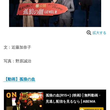
拡大する
文：近藤加奈子
写真：野原誠治
【動画】孤狼の血
孤狼の血[R15+] (映画) | 無料動画・
見逃し配信を見るなら | ABEMA
ABEMAでみる