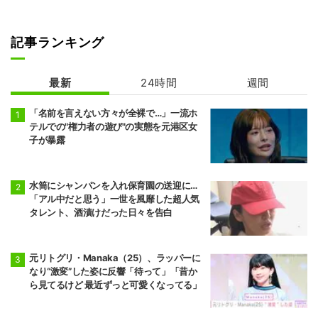
記事ランキング
最新
24時間
週間
「名前を言えない方々が全裸で…」一流ホ
テルでの"権力者の遊び"の実態を元港区女
子が暴露
水筒にシャンパンを入れ保育園の送迎に…
「アル中だと思う」一世を風靡した超人気
タレント、酒漬けだった日々を告白
元リトグリ・Manaka（25）、ラッパーに
なり“激変”した姿に反響「待って」「昔か
ら見てるけど 最近ずっと可愛くなってる」