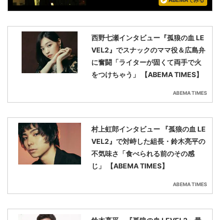
西野七瀬インタビュー『孤狼の血 LE
VEL2』でスナックのママ役＆広島弁
に奮闘「ライターが固くて両手で火
をつけちゃう」 【ABEMA TIMES】
ABEMA TIMES
村上虹郎インタビュー 『孤狼の血 LE
VEL2』で対峙した組長・鈴木亮平の
不気味さ「食べられる前のその感
じ」 【ABEMA TIMES】
ABEMA TIMES