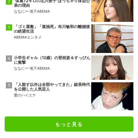
“体重72キロの北川景子”ぽっちゃり体型公
表の理由
ななにー 地下ABEMA
「ゴミ屋敷」「孤独死」布川敏和の離婚後
の絶望生活
ABEMAエンタメ
小学生ギャル（12歳）の登校姿＆すっぴん
に衝撃
ななにー 地下ABEMA
「人殺す以外は全部やってきた」総長時代
を公開した人気芸人
愛のハイエナ
もっと見る