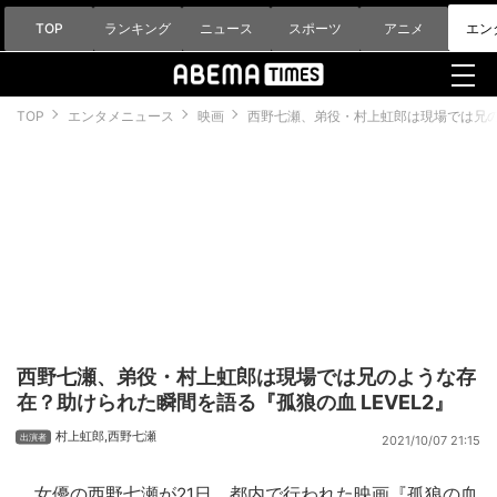
TOP
ランキング
ニュース
スポーツ
アニメ
エン
TOP
エンタメニュース
映画
西野七瀬、弟役・村上虹郎は現場では兄のよ
西野七瀬、弟役・村上虹郎は現場では兄のような存
在？助けられた瞬間を語る『孤狼の血 LEVEL2』
村上虹郎
,
西野七瀬
2021/10/07 21:15
女優の
西野七瀬
が21日、都内で行われた映画『孤狼の血