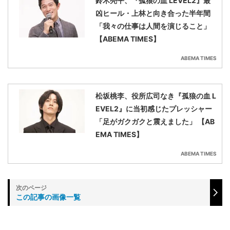
鈴木亮平、『孤狼の血 LEVEL2』最
凶ヒール・上林と向き合った半年間
「我々の仕事は人間を演じること」
【ABEMA TIMES】
ABEMA TIMES
松坂桃李、役所広司なき『孤狼の血 L
EVEL2』に当初感じたプレッシャー
「足がガクガクと震えました」 【AB
EMA TIMES】
ABEMA TIMES
この記事の画像一覧