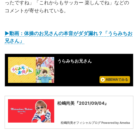
ったですね」「これからもサッカー 楽しんでね」などの
コメントが寄せられている。
▶動画：体操のお兄さんの本音がダダ漏れ？「うらみちお
兄さん」
うらみちお兄さん
ABEMAでみる
松嶋尚美『2021/09/04』
松嶋尚美オフィシャルブログ Powered by Ameba