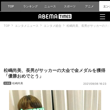
TOP
ランキング
ニュース
スポーツ
アニメ
エン
TOP
エンタメニュース
エンタメ総合
松嶋尚美、長男がサッカーの大
松嶋尚美、長男がサッカーの大会で金メダルを獲得
「優勝おめでとう」
松嶋尚美
2021/09/06 16:23