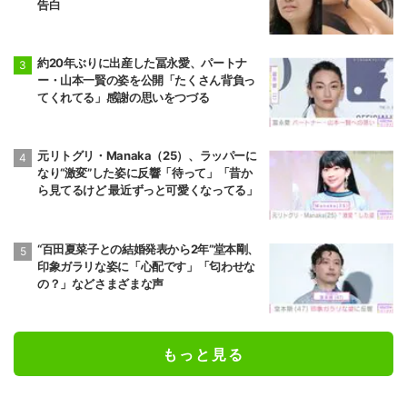
告白
約20年ぶりに出産した冨永愛、パートナ
ー・山本一賢の姿を公開「たくさん背負っ
てくれてる」感謝の思いをつづる
元リトグリ・Manaka（25）、ラッパーに
なり“激変”した姿に反響「待って」「昔か
ら見てるけど 最近ずっと可愛くなってる」
“百田夏菜子との結婚発表から2年”堂本剛、
印象ガラリな姿に「心配です」「匂わせな
の？」などさまざまな声
もっと見る