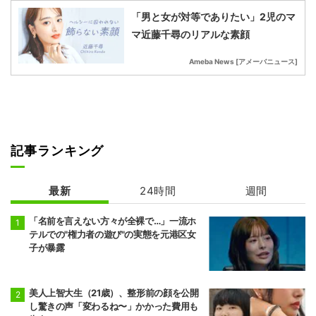
「男と女が対等でありたい」2児のマ
マ近藤千尋のリアルな素顔
Ameba News [アメーバニュース]
記事ランキング
最新
24時間
週間
「名前を言えない方々が全裸で…」一流ホ
テルでの"権力者の遊び"の実態を元港区女
子が暴露
美人上智大生（21歳）、整形前の顔を公開
し驚きの声「変わるね〜」かかった費用も