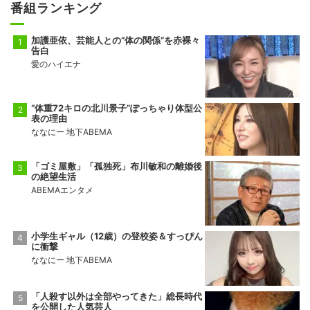
番組ランキング
加護亜依、芸能人との“体の関係”を赤裸々
告白
愛のハイエナ
“体重72キロの北川景子”ぽっちゃり体型公
表の理由
ななにー 地下ABEMA
「ゴミ屋敷」「孤独死」布川敏和の離婚後
の絶望生活
ABEMAエンタメ
小学生ギャル（12歳）の登校姿＆すっぴん
に衝撃
ななにー 地下ABEMA
「人殺す以外は全部やってきた」総長時代
を公開した人気芸人