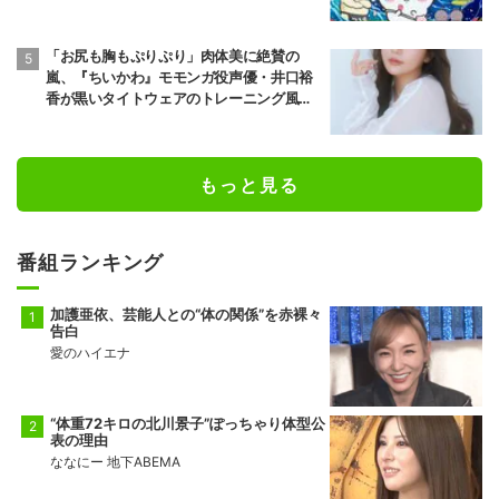
「お尻も胸もぷりぷり」肉体美に絶賛の
嵐、『ちいかわ』モモンガ役声優・井口裕
香が黒いタイトウェアのトレーニング風景
公開
もっと見る
番組ランキング
加護亜依、芸能人との“体の関係”を赤裸々
告白
愛のハイエナ
“体重72キロの北川景子”ぽっちゃり体型公
表の理由
ななにー 地下ABEMA