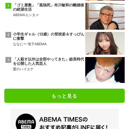
「ゴミ屋敷」「孤独死」布川敏和の離婚後
の絶望生活
ABEMAエンタメ
小学生ギャル（12歳）の登校姿＆すっぴん
に衝撃
ななにー 地下ABEMA
「人殺す以外は全部やってきた」総長時代
を公開した人気芸人
愛のハイエナ
もっと見る