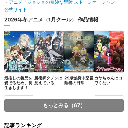
・
アニメ「ジョジョの奇妙な冒険 ストーンオーシャン」
公式サイト
2026年冬アニメ（1月クール） 作品情報
最推しの義兄を
魔術師クノンは
29歳独身中堅冒
カヤちゃんはコ
愛でるため、長
見えている
険者の日常
ワくない
生きします！
もっとみる（67）
記事ランキング