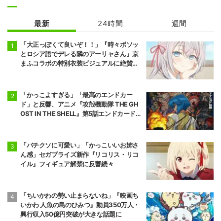
最新
24時間
週間
MFゴースト 3r
【推しの子】 3
d Season
期
「大正っぽくて良いぞ！！」『時々ボソッ
とロシア語でデレる隣のアーリャさん』京
まふコラボの特別衣装ビジュアルに絶賛の
声
「かっこよすぎる」「最高のエンドカー
ド」と反響、アニメ『攻殻機動隊 THE GH
OST IN THE SHELL』第5話エンドカード公
開
「バチクソに可愛い」「かっこいいお姉さ
ん感」セガプライズ新作『リコリス・リコ
イル』フィギュア解禁に反響続々
「ちいかわの勢い止まらないね」『映画ち
いかわ 人魚の島のひみつ』動員350万人・
興行収入50億円突破が大きな話題に