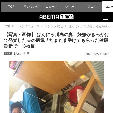
TOP
ランキング
ニュース
スポーツ
アニメ
エン
TOP
エンタメニュース
エンタメ総合
はんにゃ川島の妻、妊娠がきっ
【写真・画像】 はんにゃ川島の妻、妊娠がきっかけ
で発覚した夫の病気「たまたま受けてもらった健康
診断で」 3枚目
はんにゃ川島
2022/02/24 19:47