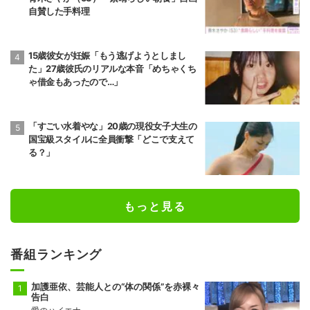
自賛した手料理
15歳彼女が妊娠「もう逃げようとしまし
た」27歳彼氏のリアルな本音「めちゃくち
ゃ借金もあったので…」
「すごい水着やな」20歳の現役女子大生の
国宝級スタイルに全員衝撃「どこで支えて
る？」
もっと見る
番組ランキング
加護亜依、芸能人との“体の関係”を赤裸々
告白