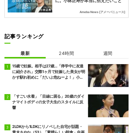
に。小林正寿が本当に伝えたいこと
Ameba News [アメーバニュース]
記事ランキング
最新
24時間
週間
15歳で妊娠。相手は27歳…「停学中に友達
に紹介され」交際1ヶ月で妊娠した美女が明
かす馴れ初めに「だいぶ危ねーよ！」小森
純も絶句
「すごい水着」「目線に困る」20歳のダイ
ナマイトボディの女子大生のスタイルに反
響
2LDKから1LDKにリノベした自宅が話題・
青木さやか（53）「素晴らしい朝食」自画