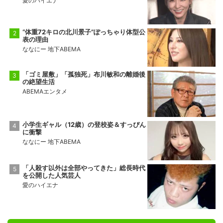
愛のハイエナ
“体重72キロの北川景子”ぽっちゃり体型公
表の理由
ななにー 地下ABEMA
「ゴミ屋敷」「孤独死」布川敏和の離婚後
の絶望生活
ABEMAエンタメ
小学生ギャル（12歳）の登校姿＆すっぴん
に衝撃
ななにー 地下ABEMA
「人殺す以外は全部やってきた」総長時代
を公開した人気芸人
愛のハイエナ