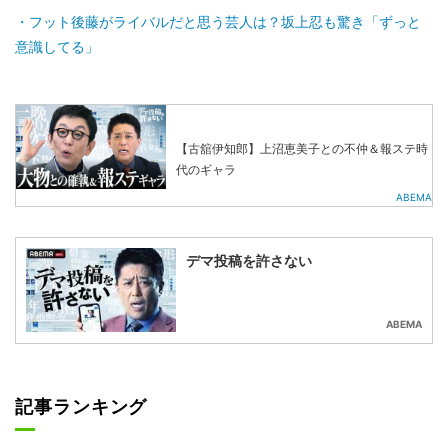
フット後藤がライバルだと思う芸人は？坂上忍も驚き「ずっと
意識してる」
【古舘伊知郎】上沼恵美子との不仲＆報ステ時
代のギャラ
ABEMA
デマ投稿を許さない
ABEMA
記事ランキング