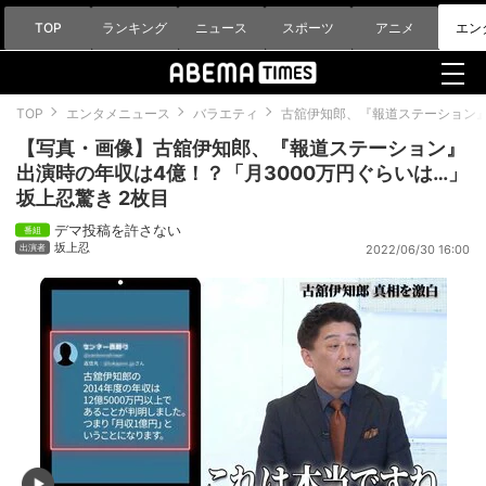
TOP
ランキング
ニュース
スポーツ
アニメ
エン
TOP
エンタメニュース
バラエティ
古舘伊知郎、『報道ステーション』
【写真・画像】古舘伊知郎、『報道ステーション』
出演時の年収は4億！？「月3000万円ぐらいは…」
坂上忍驚き 2枚目
デマ投稿を許さない
坂上忍
2022/06/30 16:00