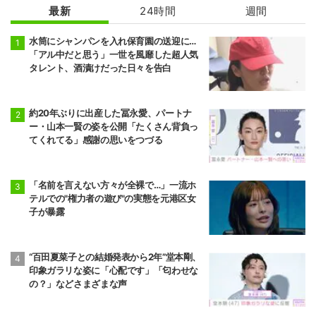
最新
24時間
週間
水筒にシャンパンを入れ保育園の送迎に…
「アル中だと思う」一世を風靡した超人気
タレント、酒漬けだった日々を告白
約20年ぶりに出産した冨永愛、パートナ
ー・山本一賢の姿を公開「たくさん背負っ
てくれてる」感謝の思いをつづる
「名前を言えない方々が全裸で…」一流ホ
テルでの"権力者の遊び"の実態を元港区女
子が暴露
“百田夏菜子との結婚発表から2年”堂本剛、
印象ガラリな姿に「心配です」「匂わせな
の？」などさまざまな声