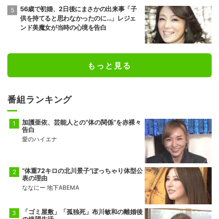
56歳で初婚、2日後にまさかの出来事「子
供を持てると思わなかったのに…」レジェ
ンド美魔女が当時の心境を告白
もっと見る
番組ランキング
加護亜依、芸能人との“体の関係”を赤裸々
告白
愛のハイエナ
“体重72キロの北川景子”ぽっちゃり体型公
表の理由
ななにー 地下ABEMA
「ゴミ屋敷」「孤独死」布川敏和の離婚後