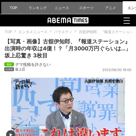
TOP
ランキング
ニュース
スポーツ
アニメ
エン
TOP
エンタメニュース
バラエティ
古舘伊知郎、『報道ステーション』
【写真・画像】古舘伊知郎、『報道ステーション』
出演時の年収は4億！？「月3000万円ぐらいは…」
坂上忍驚き 3枚目
デマ投稿を許さない
坂上忍
2022/06/30 16:00