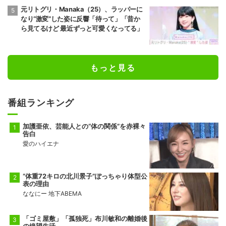
元リトグリ・Manaka（25）、ラッパーに
なり“激変”した姿に反響「待って」「昔か
ら見てるけど 最近ずっと可愛くなってる」
もっと見る
番組ランキング
加護亜依、芸能人との“体の関係”を赤裸々
告白
愛のハイエナ
“体重72キロの北川景子”ぽっちゃり体型公
表の理由
ななにー 地下ABEMA
「ゴミ屋敷」「孤独死」布川敏和の離婚後