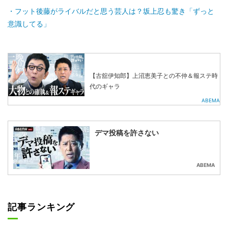
フット後藤がライバルだと思う芸人は？坂上忍も驚き「ずっと
意識してる」
【古舘伊知郎】上沼恵美子との不仲＆報ステ時
代のギャラ
ABEMA
デマ投稿を許さない
ABEMA
記事ランキング