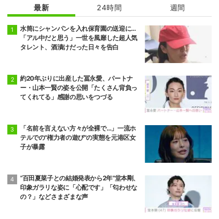
最新
24時間
週間
水筒にシャンパンを入れ保育園の送迎に…
「アル中だと思う」一世を風靡した超人気
タレント、酒漬けだった日々を告白
約20年ぶりに出産した冨永愛、パートナ
ー・山本一賢の姿を公開「たくさん背負っ
てくれてる」感謝の思いをつづる
「名前を言えない方々が全裸で…」一流ホ
テルでの"権力者の遊び"の実態を元港区女
子が暴露
“百田夏菜子との結婚発表から2年”堂本剛、
印象ガラリな姿に「心配です」「匂わせな
の？」などさまざまな声