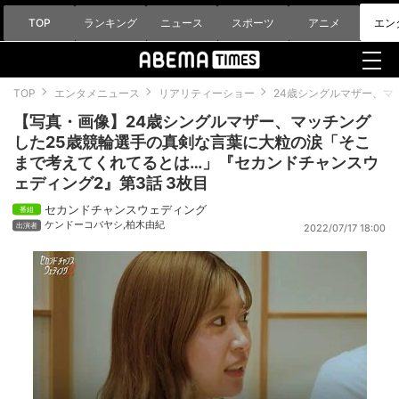
TOP
ランキング
ニュース
スポーツ
アニメ
エン
TOP
エンタメニュース
リアリティーショー
24歳シングルマザー、マ
【写真・画像】24歳シングルマザー、マッチング
した25歳競輪選手の真剣な言葉に大粒の涙「そこ
まで考えてくれてるとは…」『セカンドチャンスウ
ェディング2』第3話 3枚目
セカンドチャンスウェディング
ケンドーコバヤシ
,
柏木由紀
2022/07/17 18:00