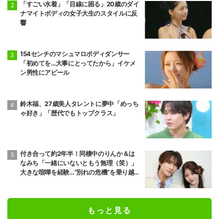
「すごい水着」「目線に困る」20歳のダイ
ナマイトボディの女子大生のスタイルに反
響
154センチのマシュマロボディダンサー
「初めてを…大事にとってたから」イケメ
ン男性にアピール
鈴木福、27歳美人タレントに夢中「めっち
ゃ好き」「歴代でもトップクラス」
付き合って約2年半！同棲中のりんか＆は
なみち「一緒にいないともう無理（笑）」
大きな喧嘩を経験…“別れの危機”を乗り越え
た恋人としての現在地
もっと見る