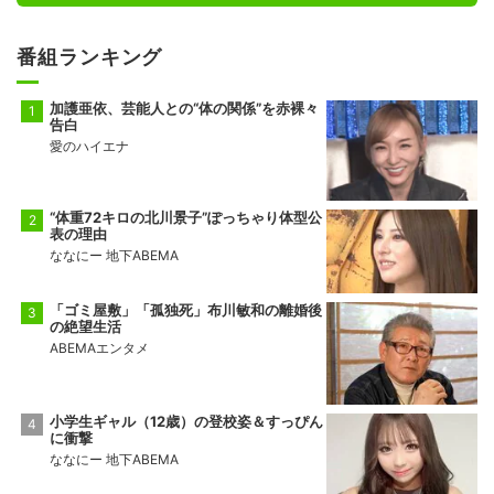
番組ランキング
加護亜依、芸能人との“体の関係”を赤裸々
告白
愛のハイエナ
“体重72キロの北川景子”ぽっちゃり体型公
表の理由
ななにー 地下ABEMA
「ゴミ屋敷」「孤独死」布川敏和の離婚後
の絶望生活
ABEMAエンタメ
小学生ギャル（12歳）の登校姿＆すっぴん
に衝撃
ななにー 地下ABEMA