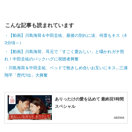
こんな記事も読まれています
【動画】川島海荷＆中田圭祐、最後の別れに涙、何度もキス（4
3分頃～）
【動画】川島海荷、耳元で「すごく愛おしい」と囁かれガチ照
れ！中田圭祐のバックハグに視聴者興奮
川島海荷＆中田圭祐、ベッドで抱きしめ合いお互いにキス…三浦
翔平「歴代1位」大興奮
ありったけの愛を込めて 最終回1時間
スペシャル
ABEMA