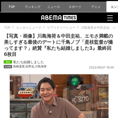
TOP
ランキング
ニュース
スポーツ
アニメ
エン
TOP
エンタメニュース
リアリティーショー
川島海荷＆中田圭祐、エ
【写真・画像】川島海荷＆中田圭祐、エモさ満載の
美しすぎる最後のデートに千鳥ノブ「是枝監督が撮
ってます？」絶賛『私たち結婚しました3』最終回
6枚目
私たち結婚しました
島崎遥香
,
佐野岳
,
川島海荷
2022/08/07 18:00