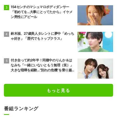
154センチのマシュマロボディダンサー
「初めてを…大事にとってたから」イケメ
ン男性にアピール
鈴木福、27歳美人タレントに夢中「めっち
ゃ好き」「歴代でもトップクラス」
付き合って約2年半！同棲中のりんか＆は
なみち「一緒にいないともう無理（笑）」
大きな喧嘩を経験…“別れの危機”を乗り越え
た恋人としての現在地
もっと見る
番組ランキング