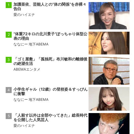
加護亜依、芸能人との“体の関係”を赤裸々
告白
愛のハイエナ
“体重72キロの北川景子”ぽっちゃり体型公
表の理由
ななにー 地下ABEMA
「ゴミ屋敷」「孤独死」布川敏和の離婚後
の絶望生活
ABEMAエンタメ
小学生ギャル（12歳）の登校姿＆すっぴん
に衝撃
ななにー 地下ABEMA
「人殺す以外は全部やってきた」総長時代
を公開した人気芸人
愛のハイエナ