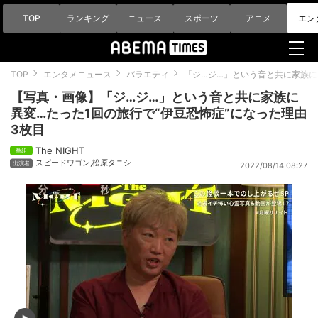
TOP
ランキング
ニュース
スポーツ
アニメ
エン
TOP
エンタメニュース
バラエティ
「ジ…ジ…」という音と共に家族に
【写真・画像】「ジ…ジ…」という音と共に家族に
異変…たった1回の旅行で“伊豆恐怖症”になった理由
3枚目
The NIGHT
スピードワゴン
,
松原タニシ
2022/08/14 08:27