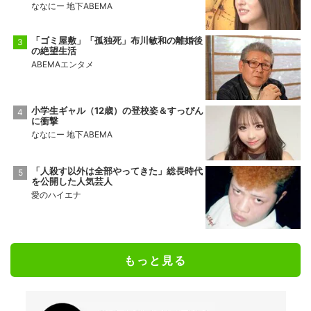
ななにー 地下ABEMA
「ゴミ屋敷」「孤独死」布川敏和の離婚後
の絶望生活
ABEMAエンタメ
小学生ギャル（12歳）の登校姿＆すっぴん
に衝撃
ななにー 地下ABEMA
「人殺す以外は全部やってきた」総長時代
を公開した人気芸人
愛のハイエナ
もっと見る