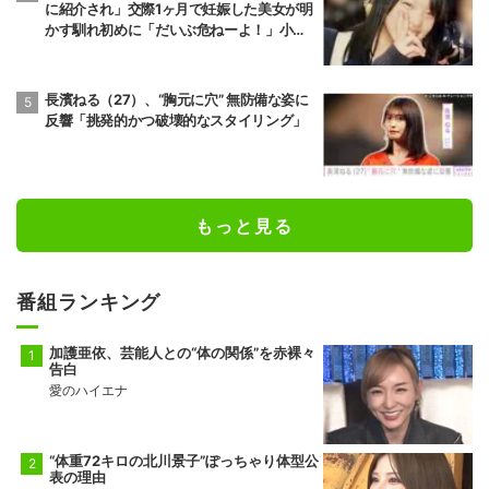
に紹介され」交際1ヶ月で妊娠した美女が明
かす馴れ初めに「だいぶ危ねーよ！」小森
純も絶句
長濱ねる（27）、“胸元に穴” 無防備な姿に
反響「挑発的かつ破壊的なスタイリング」
もっと見る
番組ランキング
加護亜依、芸能人との“体の関係”を赤裸々
告白
愛のハイエナ
“体重72キロの北川景子”ぽっちゃり体型公
表の理由