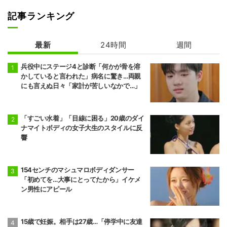
記事ランキング
最新
24時間
週間
兵役中にステージ4と診断「何かが骨を溶
かしていると言われた」病名に驚き…両親
にも言えぬ日々「家計が苦しいなかで…」
「すごい水着」「目線に困る」20歳のダイ
ナマイトボディの女子大生のスタイルに反
響
154センチのマシュマロボディダンサー
「初めてを…大事にとってたから」イケメ
ン男性にアピール
15歳で妊娠。相手は27歳…「停学中に友達