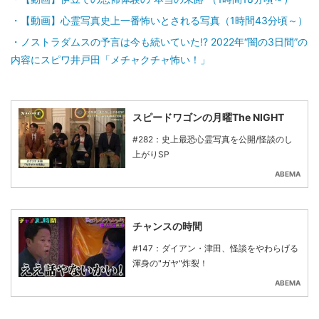
【動画】心霊写真史上一番怖いとされる写真（1時間43分頃～）
ノストラダムスの予言は今も続いていた!? 2022年“闇の3日間”の
内容にスピワ井戸田「メチャクチャ怖い！」
スピードワゴンの月曜The NIGHT
#282：史上最恐心霊写真を公開/怪談のし
上がりSP
ABEMA
チャンスの時間
#147：ダイアン・津田、怪談をやわらげる
渾身の"ガヤ"炸裂！
ABEMA