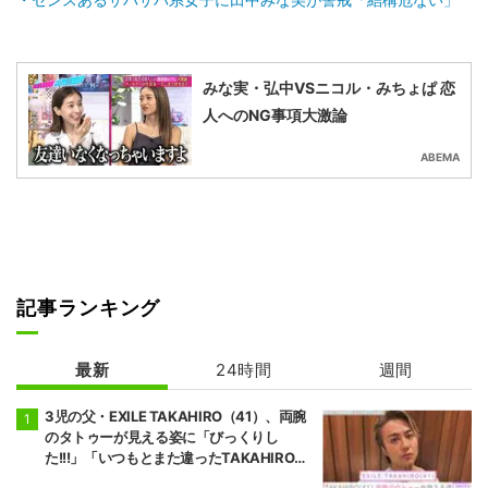
みな実・弘中VSニコル・みちょぱ 恋
人へのNG事項大激論
ABEMA
記事ランキング
最新
24時間
週間
3児の父・EXILE TAKAHIRO（41）、両腕
のタトゥーが見える姿に「びっくりし
た!!!」「いつもとまた違ったTAKAHIROさ
ん」などの反響