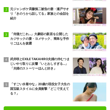
元ジャンポケ斉藤慎二被告の妻・瀬戸サオ
リ「きのうから話してる」家族との会話を
紹介
「何億だこれ…」大豪邸の新居を公開した
カジサックの妻・ヨメサック、簡単な手作
りごはんを披露
武井咲とEXILE TAKAHIRO夫婦の仲むつま
じいやり取りに反響「いとおしすぎる…」
「夫婦のストーリーほんと好き」
「すごい水着やな」20歳の現役女子大生の
国宝級スタイルに全員衝撃「どこで支えて
る？」