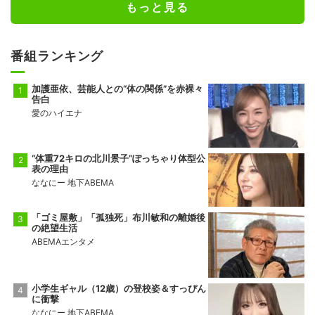
もっと見る
番組ランキング
加護亜依、芸能人との“体の関係”を赤裸々
告白
愛のハイエナ
“体重72キロの北川景子”ぽっちゃり体型公
表の理由
ななにー 地下ABEMA
「ゴミ屋敷」「孤独死」布川敏和の離婚後
の絶望生活
ABEMAエンタメ
小学生ギャル（12歳）の登校姿＆すっぴん
に衝撃
ななにー 地下ABEMA