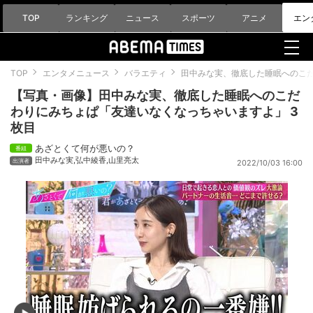
TOP
ランキング
ニュース
スポーツ
アニメ
エン
TOP
エンタメニュース
バラエティ
田中みな実、徹底した睡眠へのこ
【写真・画像】田中みな実、徹底した睡眠へのこだ
わりにみちょぱ「友達いなくなっちゃいますよ」 3
枚目
あざとくて何が悪いの？
田中みな実
,
弘中綾香
,
山里亮太
2022/10/03 16:00