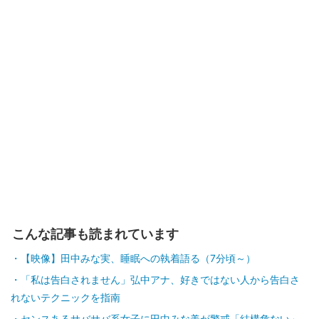
こんな記事も読まれています
【映像】田中みな実、睡眠への執着語る（7分頃～）
「私は告白されません」弘中アナ、好きではない人から告白さ
れないテクニックを指南
センスあるサバサバ系女子に田中みな美が警戒「結構危ない」