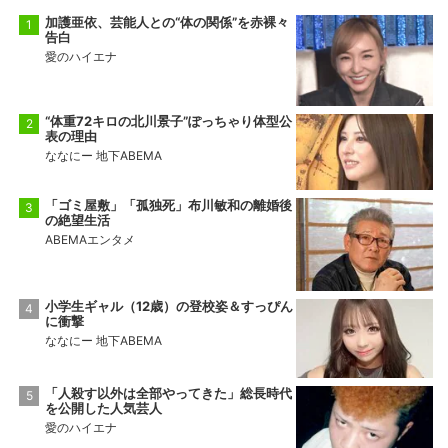
加護亜依、芸能人との“体の関係”を赤裸々
告白
愛のハイエナ
“体重72キロの北川景子”ぽっちゃり体型公
表の理由
ななにー 地下ABEMA
「ゴミ屋敷」「孤独死」布川敏和の離婚後
の絶望生活
ABEMAエンタメ
小学生ギャル（12歳）の登校姿＆すっぴん
に衝撃
ななにー 地下ABEMA
「人殺す以外は全部やってきた」総長時代
を公開した人気芸人
愛のハイエナ