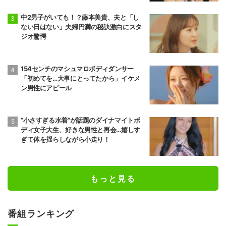
中2男子がいても！？藤本美貴、夫と「し
ない日はない」夫婦円満の秘訣激白にスタ
ジオ驚愕
154センチのマシュマロボディダンサー
「初めてを…大事にとってたから」イケメ
ン男性にアピール
“小さすぎる水着”が話題のダイナマイトボ
ディ女子大生、好きな男性と再会…嬉しす
ぎて体を揺らしながら小走り！
もっと見る
番組ランキング