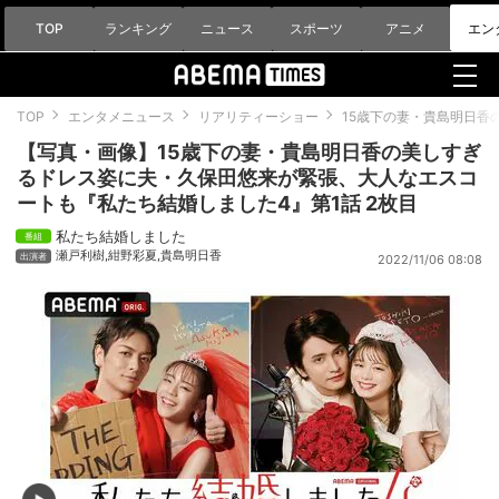
TOP
ランキング
ニュース
スポーツ
アニメ
エン
TOP
エンタメニュース
リアリティーショー
15歳下の妻・貴島明日香
【写真・画像】15歳下の妻・貴島明日香の美しすぎ
るドレス姿に夫・久保田悠来が緊張、大人なエスコ
ートも『私たち結婚しました4』第1話 2枚目
私たち結婚しました
瀬戸利樹
,
紺野彩夏
,
貴島明日香
2022/11/06 08:08