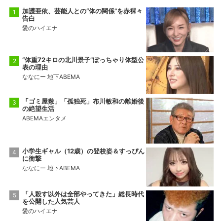
加護亜依、芸能人との“体の関係”を赤裸々
告白
愛のハイエナ
“体重72キロの北川景子”ぽっちゃり体型公
表の理由
ななにー 地下ABEMA
「ゴミ屋敷」「孤独死」布川敏和の離婚後
の絶望生活
ABEMAエンタメ
小学生ギャル（12歳）の登校姿＆すっぴん
に衝撃
ななにー 地下ABEMA
「人殺す以外は全部やってきた」総長時代
を公開した人気芸人
愛のハイエナ