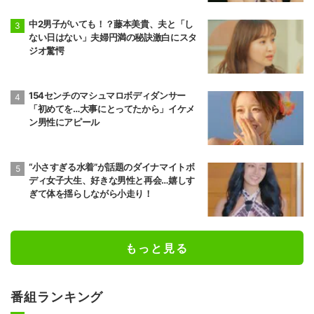
中2男子がいても！？藤本美貴、夫と「し
ない日はない」夫婦円満の秘訣激白にスタ
ジオ驚愕
154センチのマシュマロボディダンサー
「初めてを…大事にとってたから」イケメ
ン男性にアピール
“小さすぎる水着”が話題のダイナマイトボ
ディ女子大生、好きな男性と再会…嬉しす
ぎて体を揺らしながら小走り！
もっと見る
番組ランキング