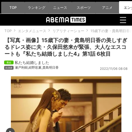
TOP
ランキング
ニュース
スポーツ
アニメ
エン
TOP
エンタメニュース
リアリティーショー
15歳下の妻・貴島明日香
【写真・画像】15歳下の妻・貴島明日香の美しすぎ
るドレス姿に夫・久保田悠来が緊張、大人なエスコ
ートも『私たち結婚しました4』第1話 6枚目
私たち結婚しました
瀬戸利樹
,
紺野彩夏
,
貴島明日香
2022/11/06 08:08