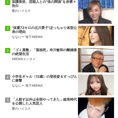
加護亜依、芸能人との“体の関係”を赤裸々
告白
愛のハイエナ
“体重72キロの北川景子”ぽっちゃり体型公
表の理由
ななにー 地下ABEMA
「ゴミ屋敷」「孤独死」布川敏和の離婚後
の絶望生活
ABEMAエンタメ
小学生ギャル（12歳）の登校姿＆すっぴん
に衝撃
ななにー 地下ABEMA
「人殺す以外は全部やってきた」総長時代
を公開した人気芸人
愛のハイエナ