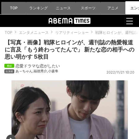
TOP
ランキング
ニュース
スポーツ
アニメ
エン
TOP
エンタメニュース
リアリティーショー
戦隊ヒロインが、週刊誌
【写真・画像】戦隊ヒロインが、週刊誌の熱愛報道
に言及「もう終わってたんで」 新たな恋の相手への
思い明かす 5枚目
恋愛ドラマな恋がしたい
あ～ちゃん
,
福徳秀介
,
小森隼
2022/11/21 10:20