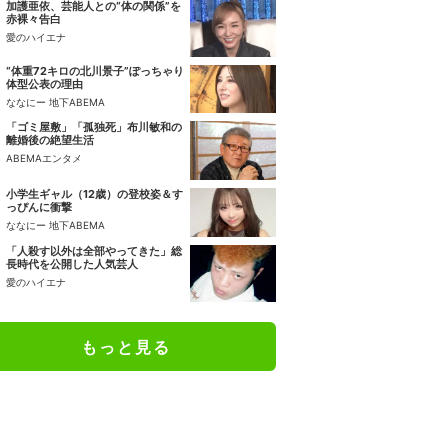
加護亜依、芸能人との“体の関係”を
赤裸々告白
愛のハイエナ
“体重72キロの北川景子”ぽっちゃり
体型公表の理由
ななにー 地下ABEMA
「ゴミ屋敷」「孤独死」布川敏和の
離婚後の絶望生活
ABEMAエンタメ
小学生ギャル（12歳）の登校姿＆す
っぴんに衝撃
ななにー 地下ABEMA
「人殺す以外は全部やってきた」総
長時代を公開した人気芸人
愛のハイエナ
もっと見る