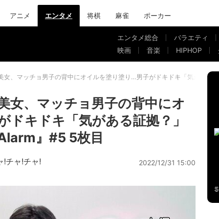
アニメ
エンタメ
将棋
麻雀
ポーカー
エンタメ総合
バラエティ
映画
音楽
HIPHOP
美女、マッチョ男子の背中にオイルを塗り塗り…男子がドキドキ「気がある証拠？」『
美女、マッチョ男子の背中にオ
がドキドキ「気がある証拠？」
larm』#5 5枚目
ャ!チャ!チャ!
2022/12/31 15:00