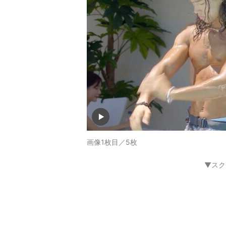
画像1枚目／5枚
▼スク