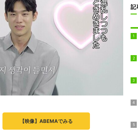
記
【映像】ABEMAでみる