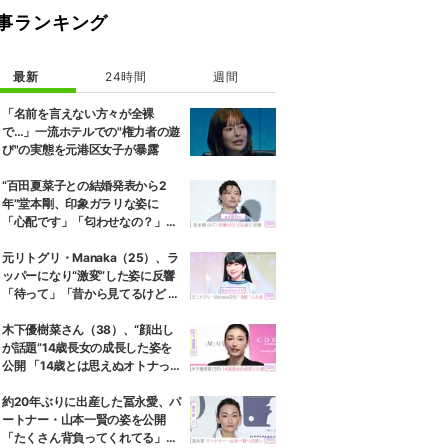
事ランキング
最新
24時間
週間
「名前を言えない方々が全裸
で…」一流ホテルでの"権力者の遊
び"の実態を元港区女子が暴露
“百田夏菜子との結婚発表から2
年”堂本剛、印象ガラリな姿に
「心配です」「匂わせなの？」な
どさまざまな声
元リトグリ・Manaka（25）、ラ
ッパーになり“激変”した姿に反響
「待って」「昔から見てるけど 最
近ずっと可愛くなってる」
木下優樹菜さん（38）、“顔出し
が話題”14歳長女の成長した姿を
公開 「14歳とは思えぬオトナっぽ
さ」「優樹菜ちゃんにそっくりす
ぎる」など反響
約20年ぶりに出産した冨永愛、パ
ートナー・山本一賢の姿を公開
「たくさん背負ってくれてる」感