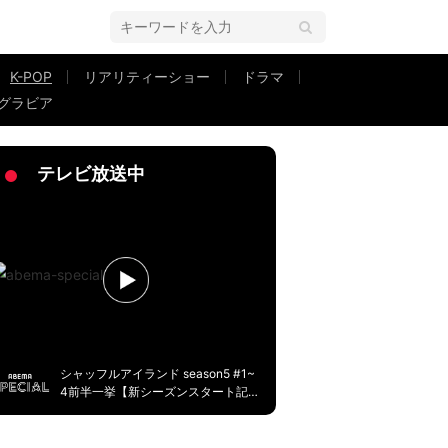
K-POP
リアリティーショー
ドラマ
グラビア
恋するアプリ Love Alarm』#5
テレビ放送中
シャッフルアイランド season5 #1~
4前半一挙【新シーズンスタート記
念】