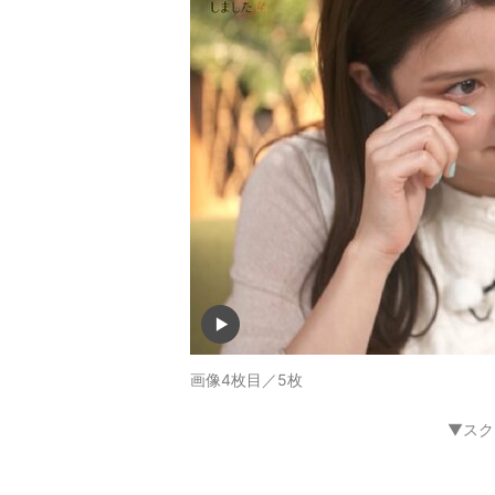
画像4枚目／5枚
▼スク