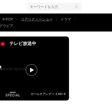
K-POP
リアリティーショー
ドラマ
グラビア
もキスする2人に川島海荷も涙『私たち結婚しました4』最終回
テレビ放送中
ガールオアレディ 3 #6~8