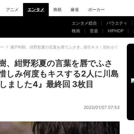
アニメ
エンタメ
将棋
麻雀
ポーカー
エンタメ総合
バラエティ
映画
音楽
HIPHOP
ー
瀬戸利樹、紺野彩夏の言葉を唇でふさぎ…強引キス！別れを惜しみ何度
樹、紺野彩夏の言葉を唇でふさ
惜しみ何度もキスする2人に川島
しました4』最終回 3枚目
2023/01/07 07:53