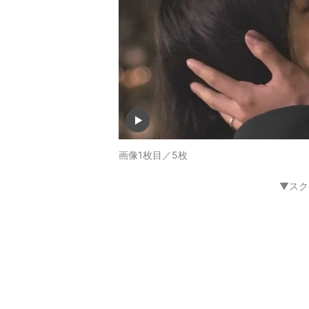
画像1枚目／5枚
▼スク