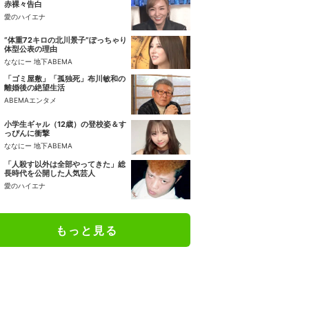
赤裸々告白
愛のハイエナ
“体重72キロの北川景子”ぽっちゃり
体型公表の理由
ななにー 地下ABEMA
「ゴミ屋敷」「孤独死」布川敏和の
離婚後の絶望生活
ABEMAエンタメ
小学生ギャル（12歳）の登校姿＆す
っぴんに衝撃
ななにー 地下ABEMA
「人殺す以外は全部やってきた」総
長時代を公開した人気芸人
愛のハイエナ
もっと見る