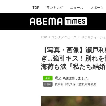
TOP
ランキング
ニュース
スポーツ
TOP
エンタメニュース
リアリティーショ
【写真・画像】瀬戸利
ぎ…強引キス！別れを
海荷も涙『私たち結婚
私たち結婚しました
貴島明日香
久保田悠来
紺野彩夏
,
,