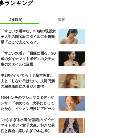
事ランキング
24時間
週間
「すごい水着やな」20歳の現役女
子大生の国宝級スタイルに全員衝
撃「どこで支えてる？」
「すごい水着」「目線に困る」20
歳のダイナマイトボディの女子大
生のスタイルに反響
中2男子がいても！？藤本美貴、
夫と「しない日はない」夫婦円満
の秘訣激白にスタジオ驚愕
154センチのマシュマロボディダ
ンサー「初めてを…大事にとって
たから」イケメン男性にアピール
“小さすぎる水着”が話題のダイナ
マイトボディ女子大生、好きな男
性と再会…嬉しすぎて体を揺らし
ながら小走り！