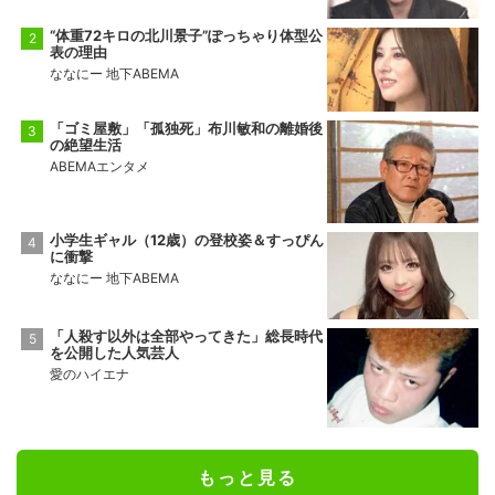
“体重72キロの北川景子”ぽっちゃり体型公
表の理由
ななにー 地下ABEMA
「ゴミ屋敷」「孤独死」布川敏和の離婚後
の絶望生活
ABEMAエンタメ
小学生ギャル（12歳）の登校姿＆すっぴん
に衝撃
ななにー 地下ABEMA
「人殺す以外は全部やってきた」総長時代
を公開した人気芸人
愛のハイエナ
もっと見る