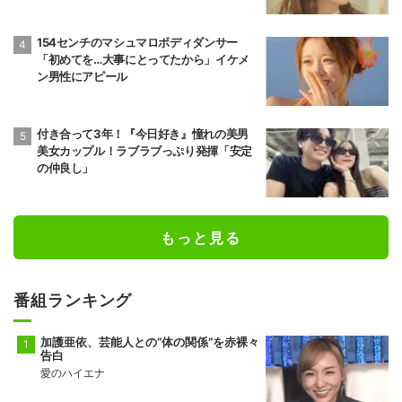
154センチのマシュマロボディダンサー
「初めてを…大事にとってたから」イケメ
ン男性にアピール
付き合って3年！『今日好き』憧れの美男
美女カップル！ラブラブっぷり発揮「安定
の仲良し」
もっと見る
番組ランキング
加護亜依、芸能人との“体の関係”を赤裸々
告白
愛のハイエナ