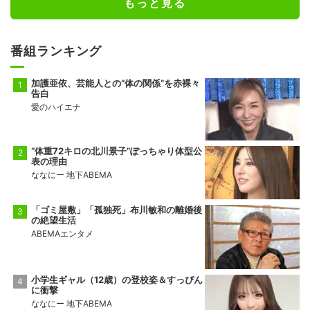
もっと見る
番組ランキング
加護亜依、芸能人との“体の関係”を赤裸々
告白
愛のハイエナ
“体重72キロの北川景子”ぽっちゃり体型公
表の理由
ななにー 地下ABEMA
「ゴミ屋敷」「孤独死」布川敏和の離婚後
の絶望生活
ABEMAエンタメ
小学生ギャル（12歳）の登校姿＆すっぴん
に衝撃
ななにー 地下ABEMA