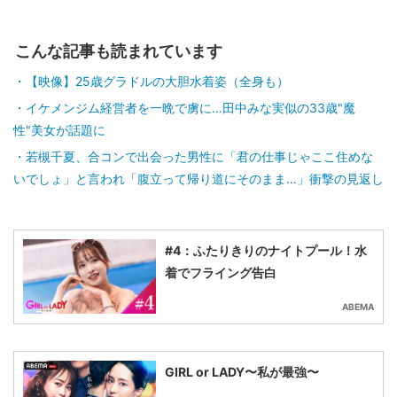
こんな記事も読まれています
【映像】25歳グラドルの大胆水着姿（全身も）
イケメンジム経営者を一晩で虜に…田中みな実似の33歳"魔
性"美女が話題に
若槻千夏、合コンで出会った男性に「君の仕事じゃここ住めな
いでしょ」と言われ「腹立って帰り道にそのまま…」衝撃の見返し
#4：ふたりきりのナイトプール！水
着でフライング告白
ABEMA
GIRL or LADY〜私が最強〜