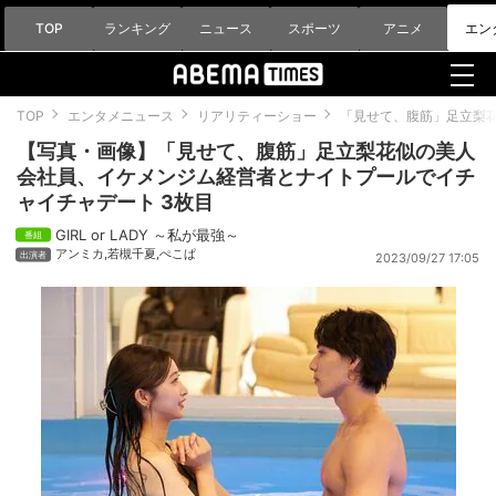
TOP
ランキング
ニュース
スポーツ
アニメ
エン
TOP
エンタメニュース
リアリティーショー
「見せて、腹筋」足立梨
【写真・画像】「見せて、腹筋」足立梨花似の美人
会社員、イケメンジム経営者とナイトプールでイチ
ャイチャデート 3枚目
GIRL or LADY ～私が最強～
アンミカ
,
若槻千夏
,
ぺこぱ
2023/09/27 17:05