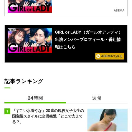
ABEMA
GIRL or LADY（ガールオアレディ）
出演メンバープロフィール・番組情
報はこちら
ABEMAでみる
記事ランキング
24時間
週間
「すごい水着やな」20歳の現役女子大生の
国宝級スタイルに全員衝撃「どこで支えて
る？」