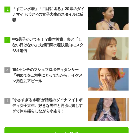
「すごい水着」「目線に困る」20歳のダイ
ナマイトボディの女子大生のスタイルに反
響
中2男子がいても！？藤本美貴、夫と「し
ない日はない」夫婦円満の秘訣激白にスタ
ジオ驚愕
154センチのマシュマロボディダンサー
「初めてを…大事にとってたから」イケメ
ン男性にアピール
“小さすぎる水着”が話題のダイナマイトボ
ディ女子大生、好きな男性と再会…嬉しす
ぎて体を揺らしながら小走り！