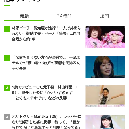
最新
24時間
週間
林家パー子、認知症が進行「一人で外出ら
れない」難聴で夫・ペーと「筆談」…自宅
全焼から約1年
「名前を言えない方々が全裸で…」一流ホ
テルでの"権力者の遊び"の実態を元港区女
子が暴露
5歳でデビューした元子役・村山輝星（1
6）、成長した姿に「かわいすぎます」
「とてもステキです」などの反響
元リトグリ・Manaka（25）、ラッパーに
なり“激変”した姿に反響「待って」「昔か
ら見てるけど 最近ずっと可愛くなってる」