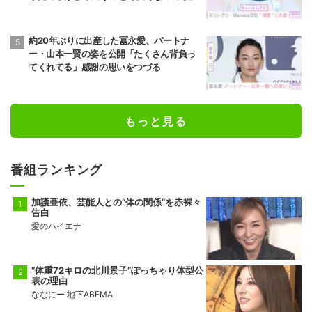
約20年ぶりに出産した冨永愛、パートナ
ー・山本一賢の姿を公開「たくさん背負っ
てくれてる」感謝の思いをつづる
もっと見る
番組ランキング
加護亜依、芸能人との“体の関係”を赤裸々
告白
愛のハイエナ
“体重72キロの北川景子”ぽっちゃり体型公
表の理由
ななにー 地下ABEMA