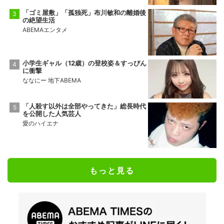
「ゴミ屋敷」「孤独死」布川敏和の離婚後
の絶望生活
ABEMAエンタメ
小学生ギャル（12歳）の登校姿＆すっぴん
に衝撃
ななにー 地下ABEMA
「人殺す以外は全部やってきた」総長時代
を公開した人気芸人
愛のハイエナ
もっと見る