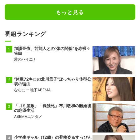
もっと見る
番組ランキング
加護亜依、芸能人との“体の関係”を赤裸々
告白
愛のハイエナ
“体重72キロの北川景子”ぽっちゃり体型公
表の理由
ななにー 地下ABEMA
「ゴミ屋敷」「孤独死」布川敏和の離婚後
の絶望生活
ABEMAエンタメ
小学生ギャル（12歳）の登校姿＆すっぴん