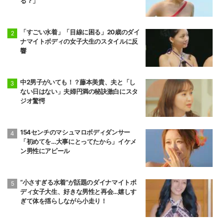
る？」
「すごい水着」「目線に困る」20歳のダイ
ナマイトボディの女子大生のスタイルに反
響
中2男子がいても！？藤本美貴、夫と「し
ない日はない」夫婦円満の秘訣激白にスタ
ジオ驚愕
154センチのマシュマロボディダンサー
「初めてを…大事にとってたから」イケメ
ン男性にアピール
“小さすぎる水着”が話題のダイナマイトボ
ディ女子大生、好きな男性と再会…嬉しす
ぎて体を揺らしながら小走り！