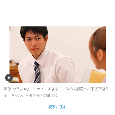
画像1枚目／4枚
「イケメンすぎる！」SNSで話題の松下洸平似男
子、ギャルからモテモテの展開に
記事に戻る