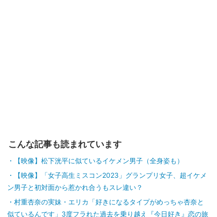
こんな記事も読まれています
【映像】松下洸平に似ているイケメン男子（全身姿も）
【映像】「女子高生ミスコン2023」グランプリ女子、超イケメ
ン男子と初対面から惹かれ合うもスレ違い？
村重杏奈の実妹・エリカ「好きになるタイプがめっちゃ杏奈と
似ているんです」3度フラれた過去を乗り越え『今日好き』恋の旅