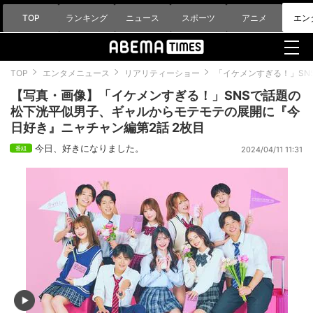
TOP
ランキング
ニュース
スポーツ
アニメ
エン
TOP
エンタメニュース
リアリティーショー
「イケメンすぎる！」SN
【写真・画像】「イケメンすぎる！」SNSで話題の
松下洸平似男子、ギャルからモテモテの展開に『今
日好き』ニャチャン編第2話 2枚目
今日、好きになりました。
2024/04/11 11:31