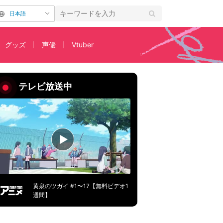
日本語
グッズ
声優
Vtuber
ト公開
テレビ放送中
黄泉のツガイ #1〜17【無料ビデオ1
週間】