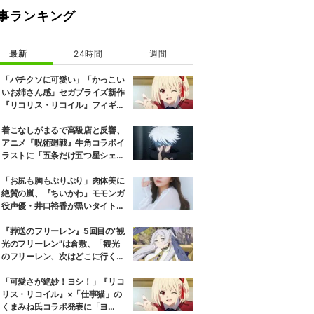
事ランキング
最新
24時間
週間
「バチクソに可愛い」「かっこい
いお姉さん感」セガプライズ新作
『リコリス・リコイル』フィギュ
ア解禁に反響続々
着こなしがまるで高級店と反響、
アニメ『呪術廻戦』牛角コラボイ
ラストに「五条だけ五つ星シェ
フ」
「お尻も胸もぷりぷり」肉体美に
絶賛の嵐、『ちいかわ』モモンガ
役声優・井口裕香が黒いタイトウ
ェアのトレーニング風景公開
『葬送のフリーレン』5回目の“観
光のフリーレン”は倉敷、「観光
のフリーレン、次はどこに行くの
か楽しみ」と話題
「可愛さが絶妙！ヨシ！」『リコ
リス・リコイル』×「仕事猫」の
くまみね氏コラボ発表に「ヨ