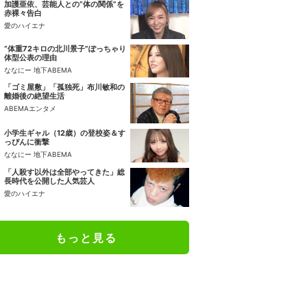
加護亜依、芸能人との“体の関係”を
赤裸々告白
愛のハイエナ
“体重72キロの北川景子”ぽっちゃり
体型公表の理由
ななにー 地下ABEMA
「ゴミ屋敷」「孤独死」布川敏和の
離婚後の絶望生活
ABEMAエンタメ
小学生ギャル（12歳）の登校姿＆す
っぴんに衝撃
ななにー 地下ABEMA
「人殺す以外は全部やってきた」総
長時代を公開した人気芸人
愛のハイエナ
もっと見る