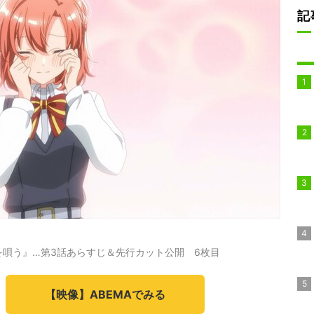
記
唄う』…第3話あらすじ＆先行カット公開 6枚目
【映像】ABEMAでみる