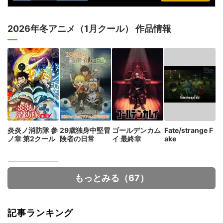
2026年冬アニメ（1月クール） 作品情報
炎炎ノ消防隊 参
29歳独身中堅冒
ゴールデンカム
Fate/strange F
ノ章 第2クール
険者の日常
イ 最終章
ake
もっとみる（67）
記事ランキング