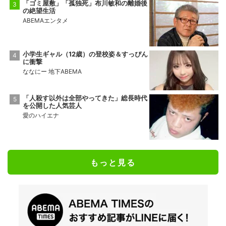
「ゴミ屋敷」「孤独死」布川敏和の離婚後
の絶望生活
ABEMAエンタメ
小学生ギャル（12歳）の登校姿＆すっぴん
に衝撃
ななにー 地下ABEMA
「人殺す以外は全部やってきた」総長時代
を公開した人気芸人
愛のハイエナ
もっと見る