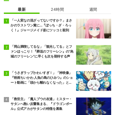
最新
24時間
週間
カヤちゃんはコ
ワくない
「一人変なの混ざってないですか？」まさ
かのラストワン賞に…『ぼっち・ざ・ろっ
く！』ジャージメイド姿にツッコミ殺到
「岡山満喫してるな」「観光してる」とフ
ァンほっこり！『葬送のフリーレン』の“烏
城のフリーレン”に早くも次を期待する声
「うさぎラップかわいすぎ！」「神映像」
『映画ちいかわ 人魚の島のひみつ』のショ
ート動画に「頭から離れなくなった」と大
反響
「救世主」「魔人ブウの友達」ミスター・
サタンへ熱い反響集まる、『ドラゴンボー
ル』公式アカがサタンの特徴を募集