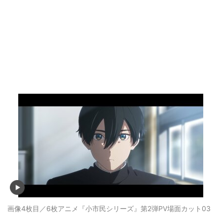
画像4枚目／6枚
アニメ『小市民シリーズ』第2弾PV場面カット03