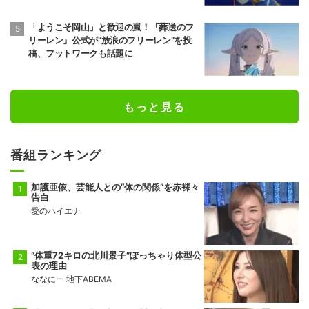
「ようこそ岡山」と歓迎の嵐！『葬送のフ
リーレン』公式が“放浪のフリーレン”を投
稿、フットワークも話題に
もっと見る
番組ランキング
加護亜依、芸能人との“体の関係”を赤裸々
告白
愛のハイエナ
“体重72キロの北川景子”ぽっちゃり体型公
表の理由
ななにー 地下ABEMA