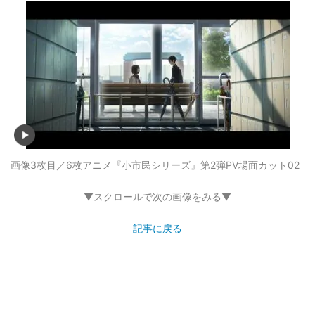
画像3枚目／6枚
アニメ『小市民シリーズ』第2弾PV場面カット02
▼スクロールで次の画像をみる▼
記事に戻る