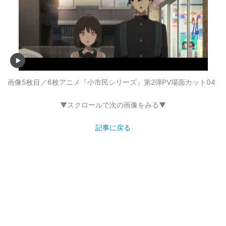
画像5枚目／6枚
アニメ『小市民シリーズ』第2弾PV場面カット04
▼スクロールで次の画像をみる▼
記事に戻る